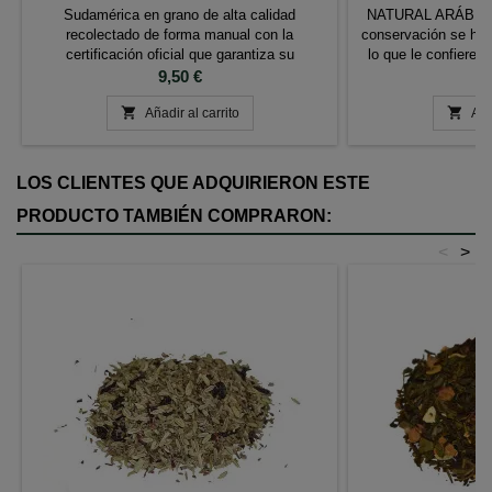
Sudamérica en grano de alta calidad
NATURAL ARÁBICA. 
recolectado de forma manual con la
conservación se hac
certificación oficial que garantiza su
lo que le confiere 
producción respetuosa con el medio ambiente
Precio
una vez tostadas
Pr
9,50 €
10
favoreciendo el desarrollo sostenible.
marrón Aroma: 8 Cu


Características: Café 100% Tueste Natural
Añadir al carrito
Muy balanceado. A
Aña
Ingredientes: 100% Café Arábica Etiqueta
que recue
UTZ, café de agricultura sostenible
LOS CLIENTES QUE ADQUIRIERON ESTE
PRODUCTO TAMBIÉN COMPRARON:
<
>