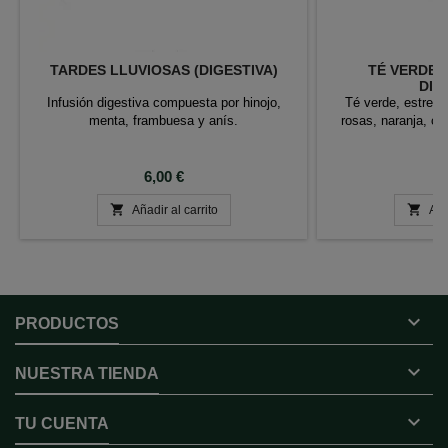
TARDES LLUVIOSAS (DIGESTIVA)
TÉ VERDE 
DIA
Infusión digestiva compuesta por hinojo,
Té verde, estrell
menta, frambuesa y anís.
rosas, naranja, cl
Precio
P
6,00 €
6


Añadir al carrito
Aña

PRODUCTOS

NUESTRA TIENDA

TU CUENTA