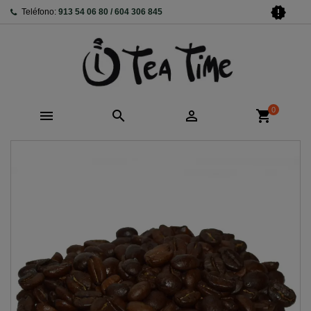
new_releases
Teléfono:
913 54 06 80 / 604 306 845
0



shopping_cart