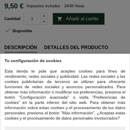
9,50 €
Impuestos incluidos
24/48 Horas

Añadir al carrito
Cantidad

Disponible
DESCRIPCIÓN
DETALLES DEL PRODUCTO
Tu configuración de cookies
Intensidad 4
Guatemala cuenta, gracias a sus numerosas regiones montañosas y
Esta tienda te pide que aceptes cookies para fines de
sus altas mesetas, con tierras donde pueden prosperar cafés de
rendimiento, redes sociales y publicidad. Las redes sociales y las
sabores increíbles.
cookies publicitarias de terceros se utilizan para ofrecerte
funciones de redes sociales y anuncios personalizados. Para
Hemos traído un café excepcional de grano magnífico, que ocupa el
obtener más información o modificar tus preferencias, presiona el
codiciado nicho de los cafés suaves y afrutados.
botón "Configuración avanzada" o visita "Preferencias de
Procedente de la agricultura ecológica y respetuosa con los valores del
cookies" en la parte inferior del sitio web. Para obtener más
comercio justo, las plantaciones disfrutan de sombra natural y se
información sobre estas cookies y el procesamiento de tus datos
encuentran a altitudes de entre 1500 y 1900 m, lo que le otorga la
personales, presiona el botón "Más información". ¿Aceptas estas
etiqueta SHB (
Strictly Hard Bean
. Grano Estrictamente Duro).
cookies y el procesamiento de datos personales involucrados?
Un pequeño detalle: para revelar sus aromas, lo ideal es prepararlo en
cafetera italiana.