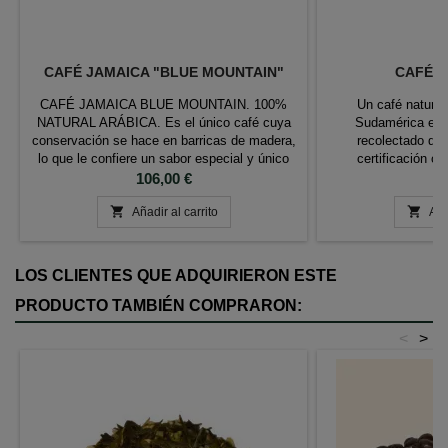
CAFÉ JAMAICA "BLUE MOUNTAIN"
CAFÉ D
CAFÉ JAMAICA BLUE MOUNTAIN. 100%
Un café natural
NATURAL ARÁBICA. Es el único café cuya
Sudamérica en g
conservación se hace en barricas de madera,
recolectado de
lo que le confiere un sabor especial y único
certificación of
una vez tostadas. Tueste: medio Color:
Precio
producción respetuo
P
106,00 €
9
marrón Aroma: 8 Cuerpo: 6 Acidez: 8 Cata:
favoreciendo el 


Muy balanceado. Acidez intensa y sabores
Añadir al carrito
Características: C
Aña
que recuerdan al cacao.
Ingredientes: 100
UTZ, café de ag
LOS CLIENTES QUE ADQUIRIERON ESTE
PRODUCTO TAMBIÉN COMPRARON:
<
>