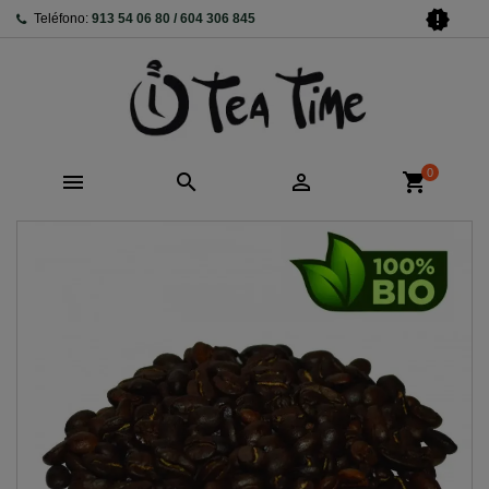
new_releases
Teléfono:
913 54 06 80 / 604 306 845
0



shopping_cart