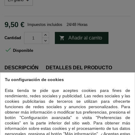
9,50 €
Impuestos incluidos
24/48 Horas

Añadir al carrito
Cantidad

Disponible
DESCRIPCIÓN
DETALLES DEL PRODUCTO
Tu configuración de cookies
Intensidad 5.
Etiopía es la cuna del café, donde el cafeto Arábica crece de manera
Esta tienda te pide que aceptes cookies para fines de
silvestre y desde donde se extendió al resto del mundo.
rendimiento, redes sociales y publicidad. Las redes sociales y las
cookies publicitarias de terceros se utilizan para ofrecerte
En Sidamo, provincia situada al sur del país, se cultiva esta variedad
funciones de redes sociales y anuncios personalizados. Para
de café a 1.800 m, en el clima tropical de las Highlands. Son pequeños
obtener más información o modificar tus preferencias, presiona el
cultivos orgánicos en los que las cooperativas de agricultores utilizan
botón "Configuración avanzada" o visita "Preferencias de
los medios tradicionales, recolectando a mano, lavando los granos con
cookies" en la parte inferior del sitio web. Para obtener más
agua y dejándolos secar al sol.
información sobre estas cookies y el procesamiento de tus datos
personales, presiona el botón "Más información". ¿Aceptas estas
La tradición cafetera de esta zona hace que el tratamiento que recibe