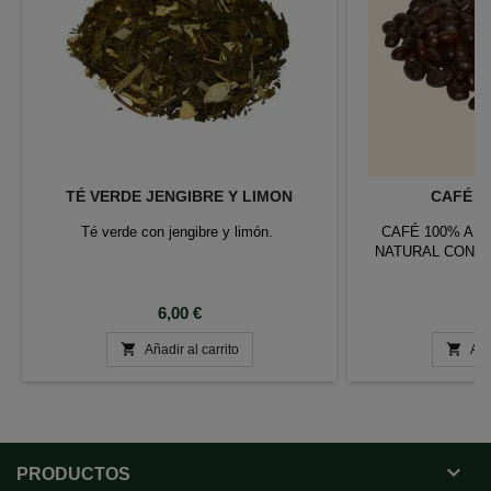
TÉ VERDE JENGIBRE Y LIMON
CAFÉ D
Té verde con jengibre y limón.
CAFÉ 100% AR
NATURAL CON A
Precio
P
6,00 €
9


Añadir al carrito
Aña

PRODUCTOS