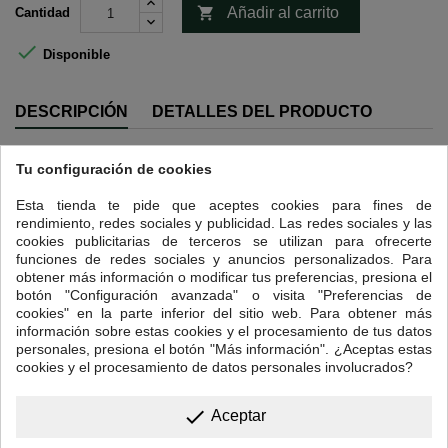

Añadir al carrito
Cantidad

Disponible
DESCRIPCIÓN
DETALLES DEL PRODUCTO
Intensidad 4.
Tu configuración de cookies
Indonesia es un país formado por multitud de islas, a menudo de origen
volcánico. De entre las variedades que crecen en sus suelos, hemos
Esta tienda te pide que aceptes cookies para fines de
escogido el West Blue que se cultiva principalmente en la región de
rendimiento, redes sociales y publicidad. Las redes sociales y las
Sunda, la primera zona en la que se cultivó café de Java.
cookies publicitarias de terceros se utilizan para ofrecerte
funciones de redes sociales y anuncios personalizados. Para
El West Blue es un café de grano más grande de lo habitual que se
obtener más información o modificar tus preferencias, presiona el
cultiva en terrenos de gran altitud, normalmente entre los 1400 y los
botón "Configuración avanzada" o visita "Preferencias de
1500 metros, en condiciones climáticas ideales y cuyo el proceso de
cookies" en la parte inferior del sitio web. Para obtener más
recogida se realiza exclusivamente a mano.
información sobre estas cookies y el procesamiento de tus datos
personales, presiona el botón "Más información". ¿Aceptas estas
Un pequeño detalle; su dulzor natural lo hace ideal para tomar sin
cookies y el procesamiento de datos personales involucrados?
azúcar y saborear el verdadero carácter de este café.
Perfil en taza: intensidad media y mínima acidez con toques florales y
done
aroma con notas dulces.
Aceptar