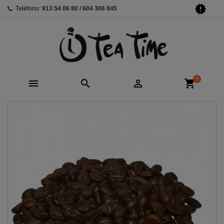
new_releases
Teléfono:
913 54 06 80 / 604 306 845
0



shopping_cart