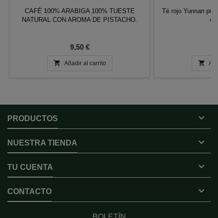
CAFÉ 100% ARABIGA 100% TUESTE
Té rojo Yunnan pu-e
NATURAL CON AROMA DE PISTACHO.
ec
Precio
P
9,50 €
1


Añadir al carrito
Aña

PRODUCTOS

NUESTRA TIENDA

TU CUENTA

CONTACTO
BOLETÍN