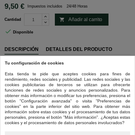
9,50 €
Impuestos incluidos
24/48 Horas

Añadir al carrito
Cantidad

Disponible
DESCRIPCIÓN
DETALLES DEL PRODUCTO
Tu configuración de cookies
Intensidad 4
Guatemala cuenta, gracias a sus numerosas regiones montañosas y
Esta tienda te pide que aceptes cookies para fines de
sus altas mesetas, con tierras donde pueden prosperar cafés de
rendimiento, redes sociales y publicidad. Las redes sociales y las
sabores increíbles.
cookies publicitarias de terceros se utilizan para ofrecerte
funciones de redes sociales y anuncios personalizados. Para
Hemos traído un café excepcional de grano magnífico, que ocupa el
obtener más información o modificar tus preferencias, presiona el
codiciado nicho de los cafés suaves y afrutados.
botón "Configuración avanzada" o visita "Preferencias de
Procedente de la agricultura ecológica y respetuosa con los valores del
cookies" en la parte inferior del sitio web. Para obtener más
comercio justo, las plantaciones disfrutan de sombra natural y se
información sobre estas cookies y el procesamiento de tus datos
encuentran a altitudes de entre 1500 y 1900 m, lo que le otorga la
personales, presiona el botón "Más información". ¿Aceptas estas
etiqueta SHB (
Strictly Hard Bean
. Grano Estrictamente Duro).
cookies y el procesamiento de datos personales involucrados?
Un pequeño detalle: para revelar sus aromas, lo ideal es prepararlo en
cafetera italiana.