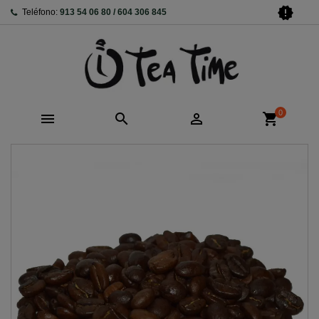
new_releases
Teléfono:
913 54 06 80 / 604 306 845
0



shopping_cart