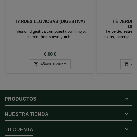
TARDES LLUVIOSAS (DIGESTIVA)
TÉ VERDE 
DIA
Infusión digestiva compuesta por hinojo,
Té verde, estrell
menta, frambuesa y anís.
rosas, naranja, cl
Precio
P
6,00 €
6


Añadir al carrito
Aña

PRODUCTOS

NUESTRA TIENDA

TU CUENTA