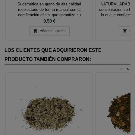
Sudamérica en grano de alta calidad
NATURAL ARÁBICA. 
recolectado de forma manual con la
conservación se hac
certificación oficial que garantiza su
lo que le confiere 
producción respetuosa con el medio ambiente
Precio
una vez tostadas
Pr
9,50 €
10
favoreciendo el desarrollo sostenible.
marrón Aroma: 8 Cu


Características: Café 100% Tueste Natural
Añadir al carrito
Muy balanceado. A
Aña
Ingredientes: 100% Café Arábica Etiqueta
que recue
UTZ, café de agricultura sostenible
LOS CLIENTES QUE ADQUIRIERON ESTE
PRODUCTO TAMBIÉN COMPRARON:
<
>