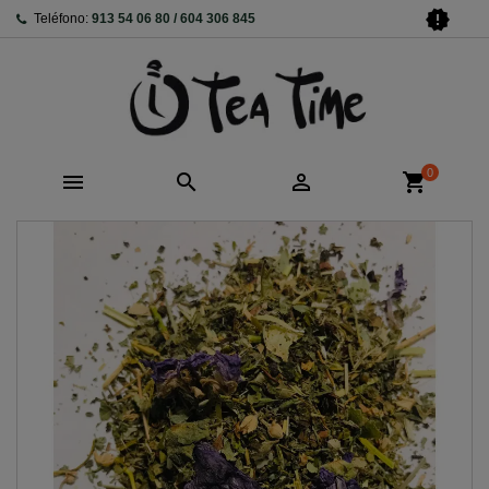
new_releases
Teléfono:
913 54 06 80 / 604 306 845
0



shopping_cart