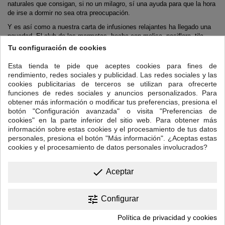
naturales que consigan, si no un milagro, sí una ayuda para que la hora
de irse a dormir no sea otra preocupación.
Y es así como a nuestra carta de infusiones relajantes ha llegado una
novedad, El club de las marmotas, hecha con melisa, pasiflora, tila,
milenrama, honeybush, regaliz, almendra, malva y caramelo. Rica
Tu configuración de cookies
elevada a infinito.
Esta tienda te pide que aceptes cookies para fines de
Consulta siempre con tu médico y luego, ya sabes, por probar, no
rendimiento, redes sociales y publicidad. Las redes sociales y las
pierdes nada.
cookies publicitarias de terceros se utilizan para ofrecerte
Agua caliente a 95º- 100º
funciones de redes sociales y anuncios personalizados. Para
obtener más información o modificar tus preferencias, presiona el
Infusión de 6-8 minutos.
botón "Configuración avanzada" o visita "Preferencias de
Puedes añadir un poco de leche o bebida vegetal.
cookies" en la parte inferior del sitio web. Para obtener más
información sobre estas cookies y el procesamiento de tus datos
Recomendamos no endulzar.
personales, presiona el botón "Más información". ¿Aceptas estas
cookies y el procesamiento de datos personales involucrados?
6 OTROS PRODUCTOS EN LA MISMA CATEGORÍA:
>
done
Aceptar
<
tune
Configurar
Política de privacidad y cookies