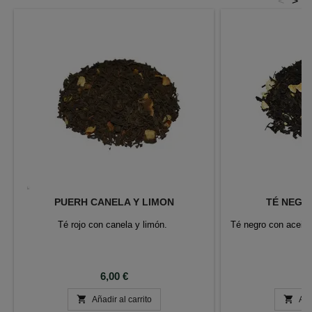
<
>
PUERH CANELA Y LIMON
TÉ NEGR
Té rojo con canela y limón.
Té negro con aceite
Precio
P
6,00 €
6


Añadir al carrito
Aña