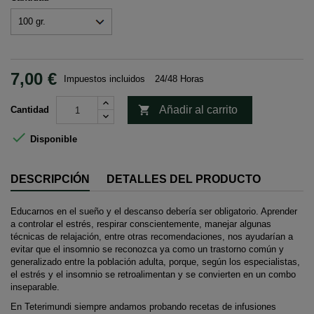
7,00 €
Impuestos incluidos
24/48 Horas

Añadir al carrito
Cantidad

Disponible
DESCRIPCIÓN
DETALLES DEL PRODUCTO
Educarnos en el sueño y el descanso debería ser obligatorio. Aprender
a controlar el estrés, respirar conscientemente, manejar algunas
técnicas de relajación, entre otras recomendaciones, nos ayudarían a
evitar que el insomnio se reconozca ya como un trastorno común y
generalizado entre la población adulta, porque, según los especialistas,
el estrés y el insomnio se retroalimentan y se convierten en un combo
inseparable.
En Teterimundi siempre andamos probando recetas de infusiones