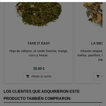
TAKE IT EASY
LA SIES
Hoja de cáñamo, té verde Sencha, mango,
Infusión relajante 
coco y fresas.
melisa, pasiflora, l
papay
Precio
P
35,00 €
6


Añadir al carrito
Aña
LOS CLIENTES QUE ADQUIRIERON ESTE
PRODUCTO TAMBIÉN COMPRARON: