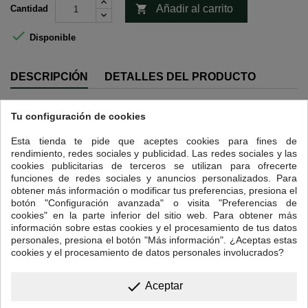

Añadir al carrito
Cantidad

Disponible
DESCRIPCIÓN
DETALLES DEL PRODUCTO
Intensidad 4.
Tu configuración de cookies
Indonesia es un país formado por multitud de islas, a menudo de origen
volcánico. De entre las variedades que crecen en sus suelos, hemos
Esta tienda te pide que aceptes cookies para fines de
escogido el West Blue que se cultiva principalmente en la región de
rendimiento, redes sociales y publicidad. Las redes sociales y las
Sunda, la primera zona en la que se cultivó café de Java.
cookies publicitarias de terceros se utilizan para ofrecerte
funciones de redes sociales y anuncios personalizados. Para
El West Blue es un café de grano más grande de lo habitual que se
obtener más información o modificar tus preferencias, presiona el
cultiva en terrenos de gran altitud, normalmente entre los 1400 y los
botón "Configuración avanzada" o visita "Preferencias de
1500 metros, en condiciones climáticas ideales y cuyo el proceso de
cookies" en la parte inferior del sitio web. Para obtener más
recogida se realiza exclusivamente a mano.
información sobre estas cookies y el procesamiento de tus datos
personales, presiona el botón "Más información". ¿Aceptas estas
Un pequeño detalle; su dulzor natural lo hace ideal para tomar sin
cookies y el procesamiento de datos personales involucrados?
azúcar y saborear el verdadero carácter de este café.
Perfil en taza: intensidad media y mínima acidez con toques florales y
done
aroma con notas dulces.
Aceptar