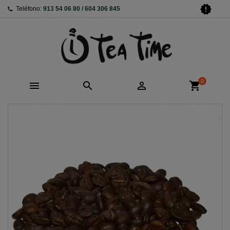
new_releases
Teléfono:
913 54 06 80 / 604 306 845
0



shopping_cart