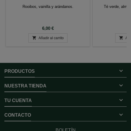
Rooibos, vainilla y arándanos.
Té verde, almen
ca
Precio
P
6,00 €
6


Añadir al carrito
Aña

PRODUCTOS

NUESTRA TIENDA

TU CUENTA

CONTACTO
BOLETÍN