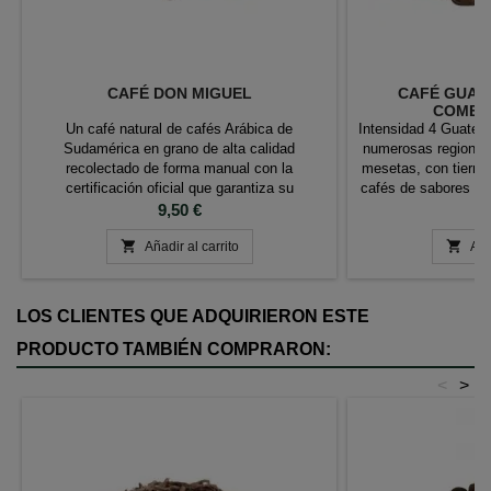
CAFÉ DON MIGUEL
CAFÉ GUATE
COMERC
Un café natural de cafés Arábica de
Intensidad 4 Guatem
Sudamérica en grano de alta calidad
numerosas regiones
recolectado de forma manual con la
mesetas, con tierra
certificación oficial que garantiza su
cafés de sabores in
producción respetuosa con el medio ambiente
Precio
café excepcional 
P
9,50 €
9
favoreciendo el desarrollo sostenible.
ocupa el codiciado 


Características: Café 100% Tueste Natural
Añadir al carrito
y afrutados. Proce
Aña
Ingredientes: 100% Café Arábica Etiqueta
ecológica y respetuo
UTZ, café de agricultura sostenible
LOS CLIENTES QUE ADQUIRIERON ESTE
PRODUCTO TAMBIÉN COMPRARON:
<
>