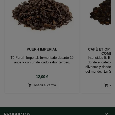
PUERH IMPERIAL
CAFÉ ETIOPIA
COMERC
Té Pu erh Imperial, fermentado durante 10
Intensidad 5. Etio
años y con un delicado sabor terroso.
donde el cafeto A
silvestre y desde d
del mundo. En Sida
Precio
sur del país, se cul
P
12,00 €
9
a 1.800 m, en el


Añadir al carrito
Highlands. Son peq
Aña
en los que las coop
ut

PRODUCTOS