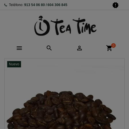
new_releases
Teléfono:
913 54 06 80 / 604 306 845
0



shopping_cart
Nuevo