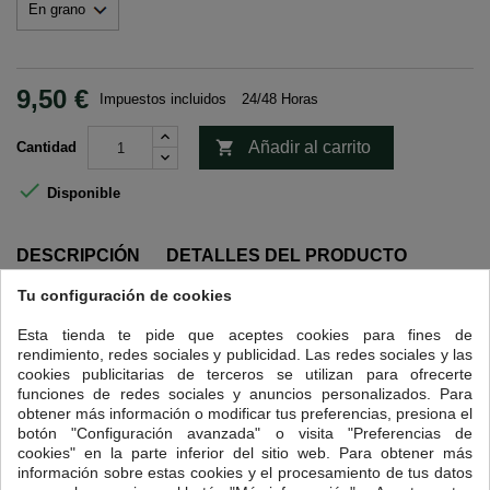
9,50 €
Impuestos incluidos
24/48 Horas

Añadir al carrito
Cantidad

Disponible
DESCRIPCIÓN
DETALLES DEL PRODUCTO
Tu configuración de cookies
Intensidad 7.
Esta tienda te pide que aceptes cookies para fines de
Desde las laderas del monte Kilimanjaro, tierra de fértiles
rendimiento, redes sociales y publicidad. Las redes sociales y las
suelos volcánicos y famosa por su café, llega un Arábica
cookies publicitarias de terceros se utilizan para ofrecerte
bourbon AA de la región noreste, calificado entre 80 y 82 por
funciones de redes sociales y anuncios personalizados. Para
la SCA.
obtener más información o modificar tus preferencias, presiona el
Su cultivo a grandes altitudes, entre 1.000 y 1.900 metros,
botón "Configuración avanzada" o visita "Preferencias de
permite que el grano madure despacio y desarrolle sabores
cookies" en la parte inferior del sitio web. Para obtener más
información sobre estas cookies y el procesamiento de tus datos
más complejos.