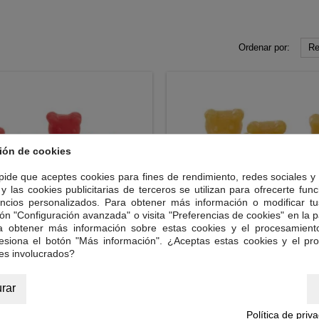
Ordenar por:
Re
ión de cookies
 pide que aceptes cookies para fines de rendimiento, redes sociales y 
y las cookies publicitarias de terceros se utilizan para ofrecerte fun
ncios personalizados. Para obtener más información o modificar tu
ón "Configuración avanzada" o visita "Preferencias de cookies" en la pa
ra obtener más información sobre estas cookies y el procesamient
resiona el botón "Más información". ¿Aceptas estas cookies y el pr
es involucrados?
TOS DE TÉ, FRAMBUESA Y
OSITOS DE TÉ, JENGIBRE Y 
VAINILLA*
rar
las con extracto de té blanco y
Gominolas con extracto de té b
r a vainilla y frambuesa. 200g.
sabor a jengibre y limón. 20
Política de priv