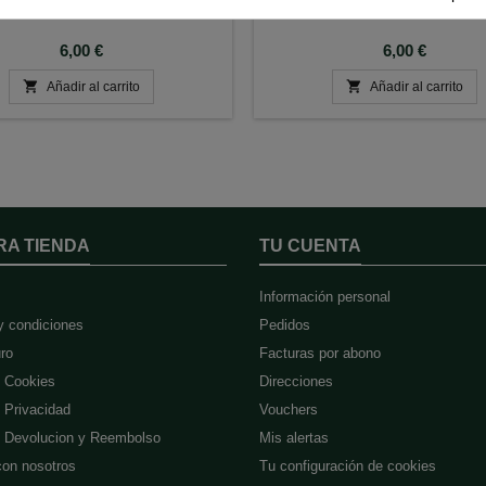
Precio
Precio
6,00 €
6,00 €


Añadir al carrito
Añadir al carrito
RA TIENDA
TU CUENTA
Información personal
y condiciones
Pedidos
ro
Facturas por abono
e Cookies
Direcciones
e Privacidad
Vouchers
de Devolucion y Reembolso
Mis alertas
con nosotros
Tu configuración de cookies