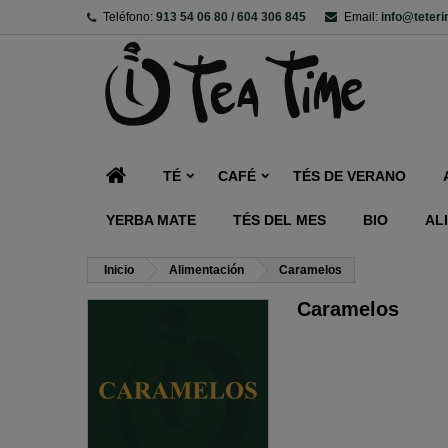
Teléfono:
913 54 06 80 / 604 306 845
Email:
info@teter
TÉ
CAFÉ
TÉS DE VERANO
YERBA MATE
TÉS DEL MES
BIO
AL
Inicio
Alimentación
Caramelos
Caramelos