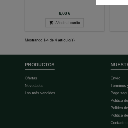
Precio
6,00 €

Añadir al carrito
Mostrando 1-4 de 4 artículo(s)
PRODUCTOS
NUEST
Ofertas
Envío
Novedades
Términos 
Los más vendidos
Pago segu
Politica d
Politica d
Politica 
Contacte 