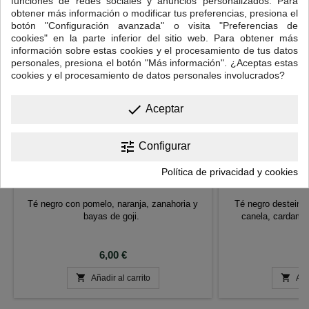
funciones de redes sociales y anuncios personalizados. Para
obtener más información o modificar tus preferencias, presiona el
botón "Configuración avanzada" o visita "Preferencias de
cookies" en la parte inferior del sitio web. Para obtener más
información sobre estas cookies y el procesamiento de tus datos
personales, presiona el botón "Más información". ¿Aceptas estas
cookies y el procesamiento de datos personales involucrados?
done
Aceptar
tune
Configurar
Política de privacidad y cookies
TÉ NEGRO POETA EN NUEVA YORK
TÉ NEGRO DEST
Té negro con pomelo, naranja, zanahoria y
Té negro desteinad
bayas de goji.
canela, cardamo
je
Precio
P
6,00 €
7


Añadir al carrito
Aña