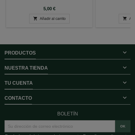
Precio
P
5,00 €
7


Añadir al carrito
Aña

PRODUCTOS

NUESTRA TIENDA

TU CUENTA

CONTACTO
BOLETÍN