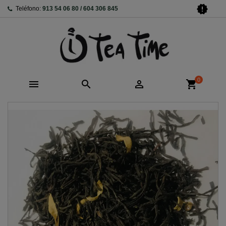
new_releases
Teléfono:
913 54 06 80 / 604 306 845
0



shopping_cart