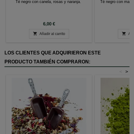
Té negro con canela, rosas y naranja.
Té negro con manza
v
Precio
P
6,00 €
6


Añadir al carrito
Aña
LOS CLIENTES QUE ADQUIRIERON ESTE
PRODUCTO TAMBIÉN COMPRARON:
<
>