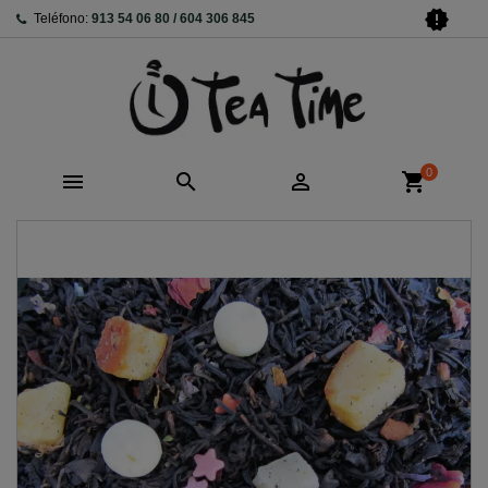
new_releases
Teléfono:
913 54 06 80 / 604 306 845
0



shopping_cart