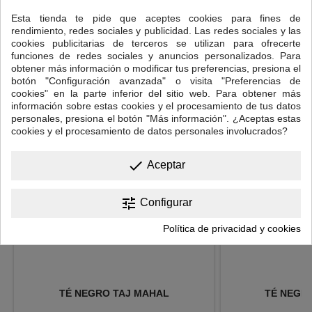
Marca
Teterimundi - Tea Time
Esta tienda te pide que aceptes cookies para fines de
rendimiento, redes sociales y publicidad. Las redes sociales y las
Referencia
NAV-311
cookies publicitarias de terceros se utilizan para ofrecerte
funciones de redes sociales y anuncios personalizados. Para
obtener más información o modificar tus preferencias, presiona el
16 OTROS PRODUCTOS EN LA MISMA CATEGORÍA:
botón "Configuración avanzada" o visita "Preferencias de
<
>
cookies" en la parte inferior del sitio web. Para obtener más
información sobre estas cookies y el procesamiento de tus datos
personales, presiona el botón "Más información". ¿Aceptas estas
cookies y el procesamiento de datos personales involucrados?
done
Aceptar
tune
Configurar
Política de privacidad y cookies
TÉ NEGRO TAJ MAHAL
TÉ NEGR