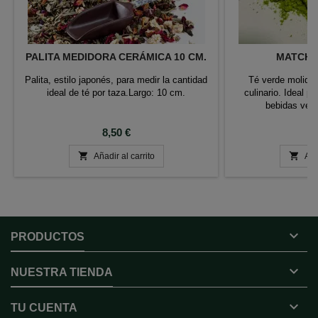
PALITA MEDIDORA CERÁMICA 10 CM.
MATCHA 
Palita, estilo japonés, para medir la cantidad
Té verde molido
ideal de té por taza.Largo: 10 cm.
culinario. Ideal p
bebidas vege
Precio
P
8,50 €
1


Añadir al carrito
Aña

PRODUCTOS

NUESTRA TIENDA

TU CUENTA