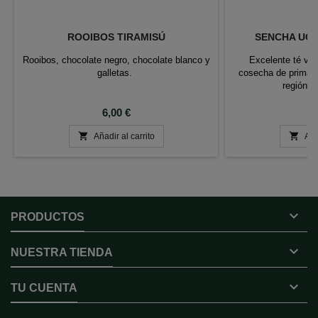
ROOIBOS TIRAMISÚ
SENCHA UCH
Rooibos, chocolate negro, chocolate blanco y
Excelente té ve
galletas.
cosecha de primave
región d
Precio
P
6,00 €
1


Añadir al carrito
Aña

PRODUCTOS

NUESTRA TIENDA

TU CUENTA