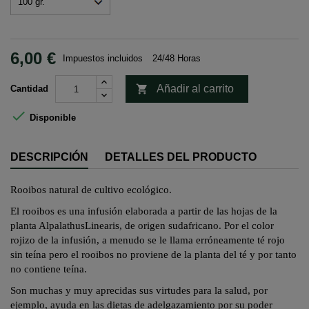
6,00 €
Impuestos incluidos
24/48 Horas

Añadir al carrito
Cantidad

Disponible
DESCRIPCIÓN
DETALLES DEL PRODUCTO
Rooibos natural de cultivo ecológico.
El rooibos es una infusión elaborada a partir de las hojas de la
planta
Alpalathus
Linearis
, de origen sudafricano. Por el color
rojizo de la infusión, a menudo se le llama erróneamente
té rojo
sin teína pero el
rooibos
no proviene de la planta del té y por tanto
no contiene teína.
Son muchas y muy aprecidas sus virtudes para la salud, por
ejemplo, ayuda en las dietas de adelgazamiento por su poder