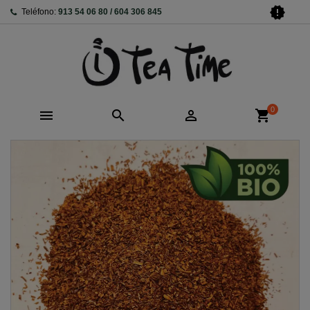
new_releases
Teléfono:
913 54 06 80 / 604 306 845
0



shopping_cart