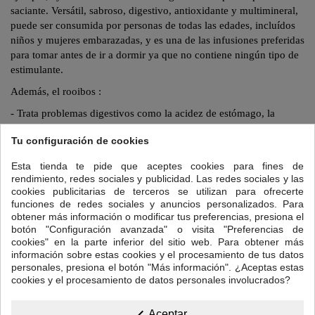
saciante. Versátil, sabroso, digestivo, antioxidante y multimineral,
puede ser consumida por personas de todas las edades, incluídos
niños y mujeres embarazadas, y es una de las infusiones preferidas
para tomar antes de ir a dormir ya que no contiene ningún tipo de
estimulante.
Además, el
rooibos
:
- Trata problemas digestivos como la acidez de estómago, la
gastritis o el estreñimiento.
Tu configuración de cookies
-Antihistamínico natural, mejora los eccemas, las dermatitis o la
urticaria.
Esta tienda te pide que aceptes cookies para fines de
rendimiento, redes sociales y publicidad. Las redes sociales y las
- Su alto contenido en minerales (potasio, sodio, magnesio, calcio,
cookies publicitarias de terceros se utilizan para ofrecerte
hierro) lo convierten en un magnífico
remineralizante
que ayuda a
funciones de redes sociales y anuncios personalizados. Para
combatir el cansancio sin que afecte a conciliar el sueño.
obtener más información o modificar tus preferencias, presiona el
botón "Configuración avanzada" o visita "Preferencias de
Para preparar tu taza de Rooibos :
cookies" en la parte inferior del sitio web. Para obtener más
información sobre estas cookies y el procesamiento de tus datos
Cantidad: Una cucharadita de postre colmada.
personales, presiona el botón "Más información". ¿Aceptas estas
cookies y el procesamiento de datos personales involucrados?
Temperatura del agua: 95ºC
Tiempo de infusión:
5 a 7 minutos.
Aceptar