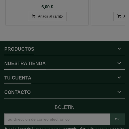
Precio
P
6,00 €
8


Añadir al carrito
Aña

PRODUCTOS

NUESTRA TIENDA

TU CUENTA

CONTACTO
BOLETÍN
Puede darse de baja en cualquier momento. Para ello, consulte nuestra