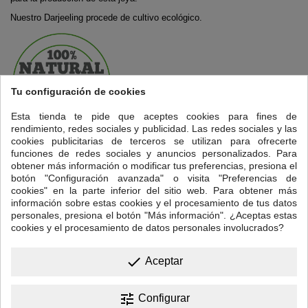
Nuestro Darjeeling procede de cultivo ecológico.
Tu configuración de cookies
Esta tienda te pide que aceptes cookies para fines de
rendimiento, redes sociales y publicidad. Las redes sociales y las
cookies publicitarias de terceros se utilizan para ofrecerte
Propiedades:
Estimulante, astringente, diurético y
funciones de redes sociales y anuncios personalizados. Para
antioxidante.
obtener más información o modificar tus preferencias, presiona el
botón "Configuración avanzada" o visita "Preferencias de
Cantidad: Una cucharadita rasa de té
.
cookies" en la parte inferior del sitio web. Para obtener más
información sobre estas cookies y el procesamiento de tus datos
Temperatura del agua: 95ºC
personales, presiona el botón "Más información". ¿Aceptas estas
cookies y el procesamiento de datos personales involucrados?
Tiempo de infusión: Entre 3 y 4 minutos.
done
Aceptar
16 OTROS PRODUCTOS EN LA MISMA CATEGORÍA:
<
>
tune
Configurar