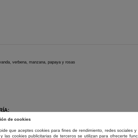
 lavanda, verbena, manzana, papaya y rosas
RÍA:
ión de cookies
 pide que aceptes cookies para fines de rendimiento, redes sociales y 
y las cookies publicitarias de terceros se utilizan para ofrecerte fun