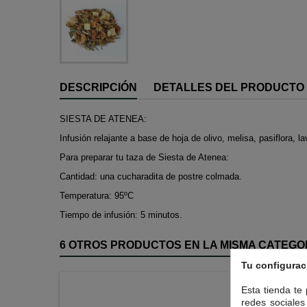
DESCRIPCIÓN
DETALLES DEL PRODUCTO
SIESTA DE ATENEA:
Infusión relajante a base de hoja de olivo, melisa, pasiflora,
Para preparar tu taza de Siesta de Atenea:
Cantidad: una cucharadita de postre colmada.
Temperatura: 95ºC
Tiempo de infusión: 5 minutos.
6 OTROS PRODUCTOS EN LA MISMA CATEGO
Tu configurac
Esta tienda te
redes sociales 