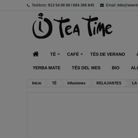
Teléfono:
913 54 06 80 / 604 306 845
Email:
info@teter
TÉ
CAFÉ
TÉS DE VERANO
YERBA MATE
TÉS DEL MES
BIO
AL
Inicio
TÉ
Infusiones
RELAJANTES
LA