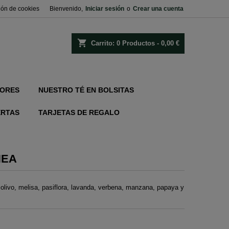
ión de cookies
Bienvenido,
Iniciar sesión
o
Crear una cuenta
shopping_cart
Carrito:
0
Productos - 0,00 €
ORES
NUESTRO TÉ EN BOLSITAS
ERTAS
TARJETAS DE REGALO
NEA
e olivo, melisa, pasiflora, lavanda, verbena, manzana, papaya y