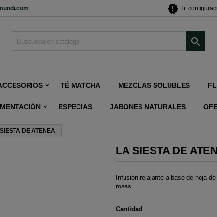
new_releases
imundi.com
Tu configurac

ACCESORIOS
TÉ MATCHA
MEZCLAS SOLUBLES
FL
IMENTACIÓN
ESPECIAS
JABONES NATURALES
OF
 SIESTA DE ATENEA
LA SIESTA DE ATE
Infusión relajante a base de hoja d
rosas
Cantidad