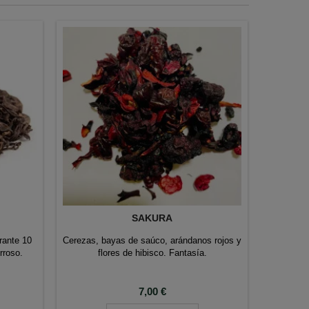
SAKURA
PUER
rante 10
Cerezas, bayas de saúco, arándanos rojos y
Té r
rroso.
flores de hibisco. Fantasía.
Precio
7,00 €