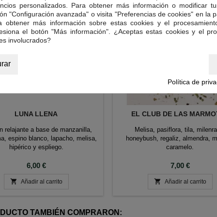
ncios personalizados. Para obtener más información o modificar tu
ón "Configuración avanzada" o visita "Preferencias de cookies" en la pa
ra obtener más información sobre estas cookies y el procesamient
resiona el botón "Más información". ¿Aceptas estas cookies y el pr
es involucrados?
rar
Política de priv
LUNA LLENA
EL CLUB DE LAS MARMO
n relajante a base de manzanilla,
Melisa, pasiflora, tila, milenr
a, espino blanco, lapacho, melisa,
honeybush, regaliz, almendra, m
hipérico y espliego.
caramelo.
Precio
Precio
6,00 €
7,00 €


Añadir al carrito
Añadir al carrito
RODUCTO TAMBIÉN COMPRARON: