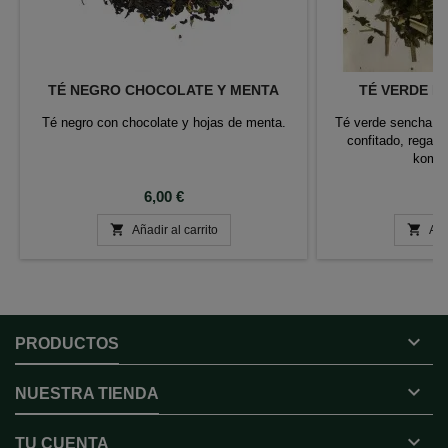
TÉ NEGRO CHOCOLATE Y MENTA
TÉ VERDE B
Té negro con chocolate y hojas de menta.
Té verde sencha, t
confitado, regali
kombu
Precio
P
6,00 €
6


Añadir al carrito
Aña

PRODUCTOS

NUESTRA TIENDA

TU CUENTA