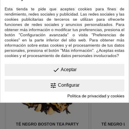
Cantidad: una cucharadita de postre colmada.
Esta tienda te pide que aceptes cookies para fines de
Temperatura del agua: 90ºC-95ºC
rendimiento, redes sociales y publicidad. Las redes sociales y las
Tiempo de infusión: 3-5 minutos.
cookies publicitarias de terceros se utilizan para ofrecerte
funciones de redes sociales y anuncios personalizados. Para
obtener más información o modificar tus preferencias, presiona el
16 OTROS PRODUCTOS EN LA MISMA CATEGORÍA:
botón "Configuración avanzada" o visita "Preferencias de
cookies" en la parte inferior del sitio web. Para obtener más
<
>
información sobre estas cookies y el procesamiento de tus datos
personales, presiona el botón "Más información". ¿Aceptas estas
cookies y el procesamiento de datos personales involucrados?
done
Aceptar
tune
Configurar
Política de privacidad y cookies
TÉ NEGRO BOSTON TEA PARTY
TÉ NEGRO LU