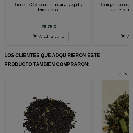
Té negro Ceílan con manzana, yogurt y
Té negro con espl
lemongrass.
destellos de
Precio
P
29,75 €
6


Añadir al carrito
Aña
LOS CLIENTES QUE ADQUIRIERON ESTE
PRODUCTO TAMBIÉN COMPRARON:
<
>