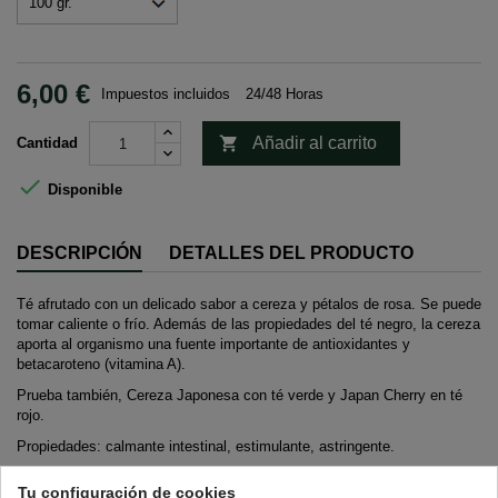
6,00 €
Impuestos incluidos
24/48 Horas

Añadir al carrito
Cantidad

Disponible
DESCRIPCIÓN
DETALLES DEL PRODUCTO
Té afrutado con un delicado sabor a cereza y pétalos de rosa. Se puede
tomar caliente o frío. Además de las propiedades del té negro, la cereza
aporta al organismo una fuente importante de antioxidantes y
betacaroteno (vitamina A).
Prueba también, Cereza Japonesa con té verde y Japan Cherry en té
rojo.
Propiedades: calmante intestinal, estimulante, astringente.
Preparación,
Tu configuración de cookies