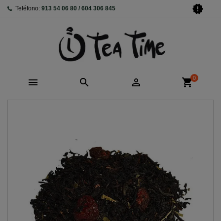
new_releases
Teléfono:
913 54 06 80 / 604 306 845
0



shopping_cart