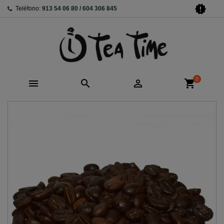
new_releases
Teléfono:
913 54 06 80 / 604 306 845
0



shopping_cart