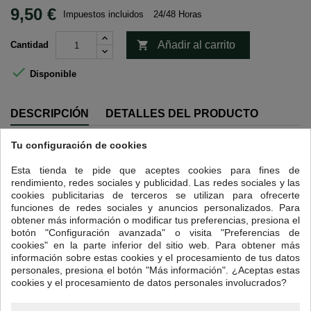
9,50 €
Impuestos incluidos
24/48 Horas

Añadir al carrito
Cantidad

Disponible
DESCRIPCIÓN
DETALLES DEL PRODUCTO
Tu configuración de cookies
Intensidad 4
Guatemala cuenta, gracias a sus numerosas regiones montañosas y
Esta tienda te pide que aceptes cookies para fines de
sus altas mesetas, con tierras donde pueden prosperar cafés de
rendimiento, redes sociales y publicidad. Las redes sociales y las
sabores increíbles.
cookies publicitarias de terceros se utilizan para ofrecerte
funciones de redes sociales y anuncios personalizados. Para
Hemos traído un café excepcional de grano magnífico, que ocupa el
obtener más información o modificar tus preferencias, presiona el
codiciado nicho de los cafés suaves y afrutados.
botón "Configuración avanzada" o visita "Preferencias de
Procedente de la agricultura ecológica y respetuosa con los valores del
cookies" en la parte inferior del sitio web. Para obtener más
comercio justo, las plantaciones disfrutan de sombra natural y se
información sobre estas cookies y el procesamiento de tus datos
encuentran a altitudes de entre 1500 y 1900 m, lo que le otorga la
personales, presiona el botón "Más información". ¿Aceptas estas
etiqueta SHB (
Strictly Hard Bean
. Grano Estrictamente Duro).
cookies y el procesamiento de datos personales involucrados?
Un pequeño detalle: para revelar sus aromas, lo ideal es prepararlo en
cafetera italiana.