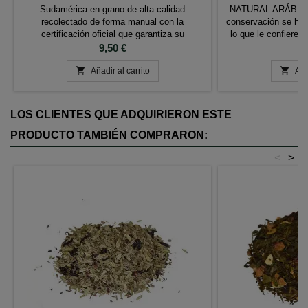
Sudamérica en grano de alta calidad
NATURAL ARÁBICA. 
recolectado de forma manual con la
conservación se hac
certificación oficial que garantiza su
lo que le confiere 
producción respetuosa con el medio ambiente
Precio
una vez tostadas
Pr
9,50 €
10
favoreciendo el desarrollo sostenible.
marrón Aroma: 8 Cu


Características: Café 100% Tueste Natural
Añadir al carrito
Muy balanceado. A
Aña
Ingredientes: 100% Café Arábica Etiqueta
que recue
UTZ, café de agricultura sostenible
LOS CLIENTES QUE ADQUIRIERON ESTE
PRODUCTO TAMBIÉN COMPRARON:
<
>