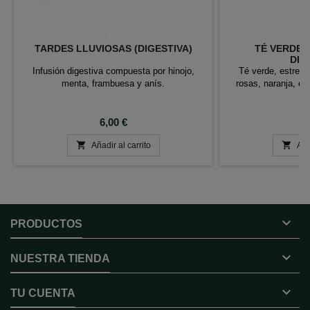
TARDES LLUVIOSAS (DIGESTIVA)
TÉ VERDE 
DIA
Infusión digestiva compuesta por hinojo,
Té verde, estrell
menta, frambuesa y anís.
rosas, naranja, cl
Precio
P
6,00 €
6


Añadir al carrito
Aña

PRODUCTOS

NUESTRA TIENDA

TU CUENTA