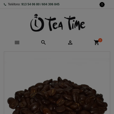
new_releases
Teléfono:
913 54 06 80 / 604 306 845
0



shopping_cart