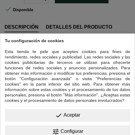

Disponible
DESCRIPCIÓN
DETALLES DEL PRODUCTO
Tu configuración de cookies
Intensidad 4.
El término "Excelso" no hace referencia a una región específica, sino a
Esta tienda te pide que aceptes cookies para fines de
un estándar de calidad y tamaño del grano de café. Cultivado
rendimiento, redes sociales y publicidad. Las redes sociales y las
principalmente en zonas de alta montaña como el Eje Cafetero, Huila o
cookies publicitarias de terceros se utilizan para ofrecerte
Antioquia, este café requiere de suelos saludables y agricultores
funciones de redes sociales y anuncios personalizados. Para
cualificados que miman el grano desde la recolección y los seleccionan
obtener más información o modificar tus preferencias, presiona el
bajo rigurosos estándares de calidad.
botón "Configuración avanzada" o visita "Preferencias de
cookies" en la parte inferior del sitio web. Para obtener más
Un pequeño detalle: ideal para todos, a cualquier hora y en cualquier
información sobre estas cookies y el procesamiento de tus datos
cafetera.
personales, presiona el botón "Más información". ¿Aceptas estas
Perfil en taza: destaca su sabor delicado y sabroso, con un buen
cookies y el procesamiento de datos personales involucrados?
cuerpo y aromas a cacao y flores.
done
Aceptar
13 OTROS PRODUCTOS EN LA MISMA CATEGORÍA:
<
>
tune
Configurar