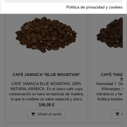
Nuevo
Política de privacidad y cookies
CAFÉ JAMAICA "BLUE MOUNTAIN"
CAFÉ TANZAN
BO
CAFÉ JAMAICA BLUE MOUNTAIN. 100%
Intensidad 7. Desd
NATURAL ARÁBICA. Es el único café cuya
Kilimanjaro, tie
conservación se hace en barricas de madera,
volcánicos y famos
lo que le confiere un sabor especial y único
Arábica bourbon A
una vez tostadas. Tueste: medio Color:
Precio
calificado entre 80 y
P
106,00 €
9
marrón Aroma: 8 Cuerpo: 6 Acidez: 8 Cata:
a grandes altitud


Muy balanceado. Acidez intensa y sabores
Añadir al carrito
metros, permite que
Aña
que recuerdan al cacao.
y desarrolle sabor
par