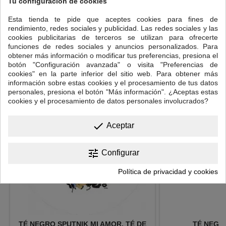
Tu configuración de cookies
Cantidad: una cucharadita de postre colmada.
Esta tienda te pide que aceptes cookies para fines de
Temperatura del agua: 90ºC-95ºC
.
rendimiento, redes sociales y publicidad. Las redes sociales y las
cookies publicitarias de terceros se utilizan para ofrecerte
Tiempo de infusión: 3-5 minutos.
funciones de redes sociales y anuncios personalizados. Para
obtener más información o modificar tus preferencias, presiona el
16 OTROS PRODUCTOS EN LA MISMA CATEGORÍA:
botón "Configuración avanzada" o visita "Preferencias de
cookies" en la parte inferior del sitio web. Para obtener más
<
>
información sobre estas cookies y el procesamiento de tus datos
personales, presiona el botón "Más información". ¿Aceptas estas
cookies y el procesamiento de datos personales involucrados?
done
Aceptar
tune
Configurar
Política de privacidad y cookies
TÉ NEGRO SPUTNIK MI AMOR, TÉ DE
TÉ NEGR