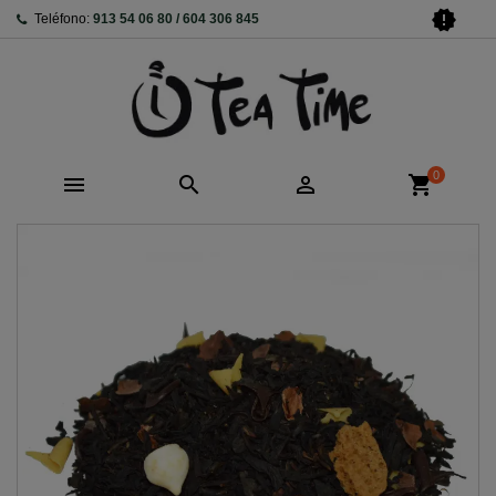
new_releases
Teléfono:
913 54 06 80 / 604 306 845
0



shopping_cart