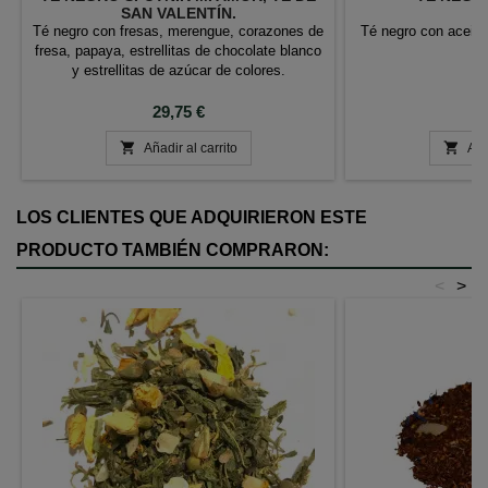
SAN VALENTÍN.
Té negro con fresas, merengue, corazones de
Té negro con aceite
fresa, papaya, estrellitas de chocolate blanco
y estrellitas de azúcar de colores.
Precio
P
29,75 €
6


Añadir al carrito
Aña
LOS CLIENTES QUE ADQUIRIERON ESTE
PRODUCTO TAMBIÉN COMPRARON:
<
>