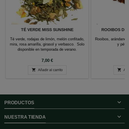
TÉ VERDE MISS SUNSHINE
ROOIBOS DES
Té verde, rodajas de limón, melón confitado,
Rooibos, arándanos,
mira, rosa amarilla, girasol y verbasco. Solo
y péta
disponible en temporada de verano.
Precio
P
7,00 €
6


Añadir al carrito
Aña

PRODUCTOS

NUESTRA TIENDA