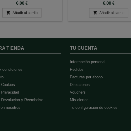
Precio
Precio
6,00 €
6,00 €


Añadir al carrito
Añadir al carrito
RA TIENDA
TU CUENTA
Información personal
y condiciones
Pedidos
ro
Facturas por abono
e Cookies
Direcciones
e Privacidad
Vouchers
de Devolucion y Reembolso
Mis alertas
con nosotros
Tu configuración de cookies