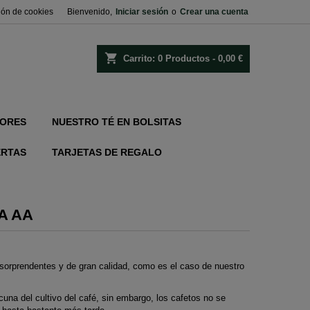
ión de cookies
Bienvenido,
Iniciar sesión
o
Crear una cuenta
shopping_cart
Carrito:
0
Productos - 0,00 €
ORES
NUESTRO TÉ EN BOLSITAS
ERTAS
TARJETAS DE REGALO
A AA
és sorprendentes y de gran calidad, como es el caso de nuestro
cuna del cultivo del café, sin embargo, los cafetos no se