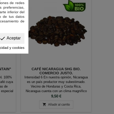
ciones de redes
s preferencias,
rte inferior del
o de tus datos
ocesamiento de
done
Aceptar
acidad y cookies
NTAIN"
CAFÉ NICARAGUA SHG BIO.
CAF
COMERCIO JUSTO.
N. 100%
Intensidad 6 En nuestra opinión, Nicaragua
Intensid
afé cuya
es un país productor muy subestimado.
sus nume
as de
Vecino de Honduras y Costa Rica,
altas me
 especial
Nicaragua cuenta con un clima magnífico
prosper
: medio
que proporciona a sus cafetos un terreno
Precio
Hemos tra
9,50 €
Acidez: 8
propicio para su cultivo. Nicaragua cuenta
magnífico

tensa y
con un clima muy favorable para el cultivo
Añadir al carrito
los café
ao.
del café y existen varios tipos de café en
de la agri
función de la altitud a la...