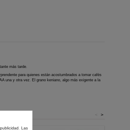
stante más tarde.
 sorprendente para quienes están acostumbrados a tomar cafés
AA una y otra vez. El grano keniano, algo más exigente a la
<
>
publicidad. Las