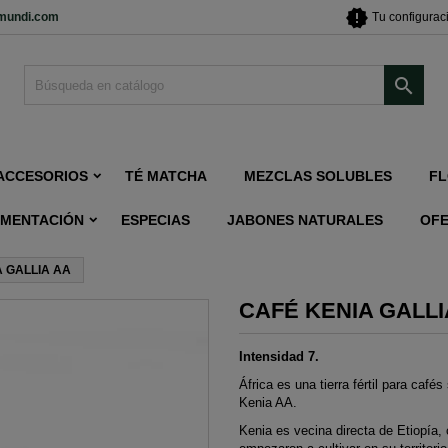
new_releases
imundi.com
Tu configurac

ACCESORIOS
TÉ MATCHA
MEZCLAS SOLUBLES
FL
IMENTACIÓN
ESPECIAS
JABONES NATURALES
OF
 GALLIA AA
CAFÉ KENIA GALLI
Intensidad 7.
África es una tierra fértil para caf
Kenia AA.
Kenia es vecina directa de Etiopía, 