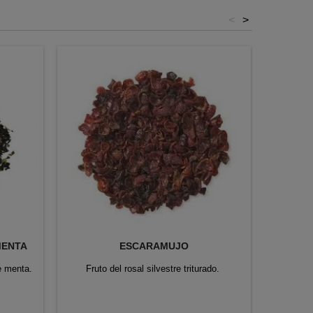
<
>
MENTA
ESCARAMUJO
ROOI
e menta.
Fruto del rosal silvestre triturado.
Rooibos 
dátiles