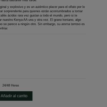
o hasta bastante más tarde.
inal y explosivo y es un auténtico placer para el olfato por lo
ltar sorprendente para quienes están acostumbrados a tomar
afés ácidos rara vez gustan a todo el mundo, pero si te
r nuestro Kenya AA una y otra vez. El grano keniano, algo
 no se parece a ningún otro. Sin embargo, su aroma terroso es
friar.
24/48 Horas
Añadir al carrito