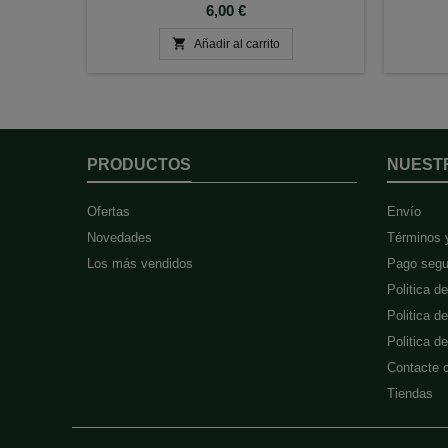
Precio
6,00 €

Añadir al carrito
PRODUCTOS
NUEST
Ofertas
Envío
Novedades
Términos 
Los más vendidos
Pago segu
Politica d
Politica d
Politica 
Contacte 
Tiendas