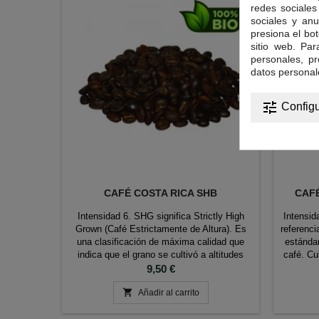
redes sociales 
sociales y anu
presiona el bot
sitio web. Pa
personales, p
datos personal
tune
Configu
CAFÉ COSTA RICA SHB
CAF
Intensidad 6. SHG significa Strictly High
Intensid
Grown (Café Estrictamente de Altura). Es
referenci
una clasificación de máxima calidad que
estándar
indica que el grano se cultivó a altitudes
café. Cu
superiores a los 1.350 metros sobre el nivel
Precio
alta mon
9,50 €
del mar. Esta mayor elevación permite un
Antioq

crecimiento más lento, produciendo un
Añadir al carrito
saludabl
grano excepcionalmente denso y aromático.
miman e
Costa Rica cuenta...