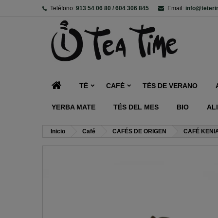
Teléfono:
913 54 06 80 / 604 306 845
Email:
info@teter
TÉ
CAFÉ
TÉS DE VERANO
YERBA MATE
TÉS DEL MES
BIO
AL
Inicio
Café
CAFÉS DE ORIGEN
CAFÉ KENIA