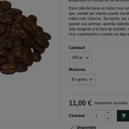
empezaron a cultivar en su territori
Este café AA tiene un sabor muy orig
que, siendo tan intenso puede resu
cafés más clásicos. De hecho, los c
gustan sus aromas, querrás saborea
más exigente a la hora de tostarlo,
muy característico cuando se deja en
Cantidad
Molienda
11,00 €
Impuestos incluidos

Cantidad

Disponible