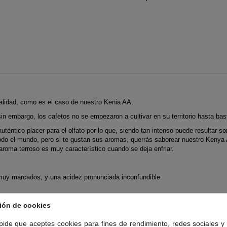
 calidad, como es el caso de nuestro Kenia AA.
 sin embargo, los cafetos no se empezaron a cultivar en su territorio hasta ba
auténtico placer para el olfato por lo que, siendo tan intenso puede resultar
odo el mundo, pero si te gustan sus aromas, querrás saborear nuestro Kenya 
aroma terroso es muy característico cuando se deja enfriar.
s muy marcados, y una acidez pronunciada inconfundible.
RÍA:
ión de cookies
 pide que aceptes cookies para fines de rendimiento, redes sociales y 