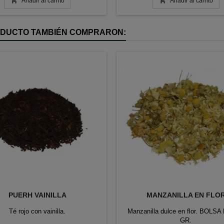


Añadir al carrito
Añadir al carrito
RODUCTO TAMBIÉN COMPRARON:
PUERH VAINILLA
MANZANILLA EN FLO
Té rojo con vainilla.
Manzanilla dulce en flor. BOLSA
GR.