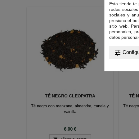
Esta tienda te
redes sociales 
sociales y anu
presiona el bot
sitio web. Pa
personales, p
datos personal
tune
Configu
TÉ NEGRO CLEOPATRA
TÉ 
Té negro con manzana, almendra, canela y
Té negro
vainilla
Precio
6,00 €