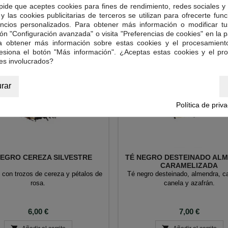
 pide que aceptes cookies para fines de rendimiento, redes sociales y 
y las cookies publicitarias de terceros se utilizan para ofrecerte fun
ncios personalizados. Para obtener más información o modificar tu
ón "Configuración avanzada" o visita "Preferencias de cookies" en la pa
ra obtener más información sobre estas cookies y el procesamient
resiona el botón "Más información". ¿Aceptas estas cookies y el pr
es involucrados?
rar
Política de priv
NEGRO CEREZA SILVESTRE
TÉ NEGRO DESTEINADO AL
CARAMELIZADA
 con trozos de cereza y pétalos de
Té negro desteinado, almendra, c
rosa.
canela y azafrán.
Precio
Precio
6,00 €
7,00 €