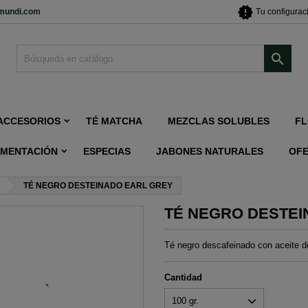
new_releases
imundi.com
Tu configurac

ACCESORIOS
TÉ MATCHA
MEZCLAS SOLUBLES
FL
IMENTACIÓN
ESPECIAS
JABONES NATURALES
OF
TÉ NEGRO DESTEINADO EARL GREY
TÉ NEGRO DESTEI
Té negro descafeinado con aceite 
Cantidad