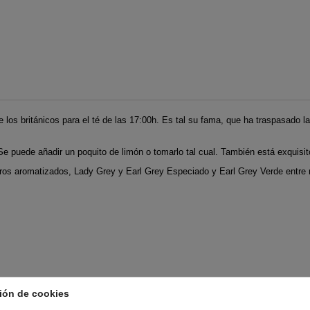
 los británicos para el té de las 17:00h. Es tal su fama, que ha traspasado la
e puede añadir un poquito de limón o tomarlo tal cual. También está exquisit
ros aromatizados, Lady Grey y Earl Grey Especiado y Earl Grey Verde entre
ión de cookies
RÍA: