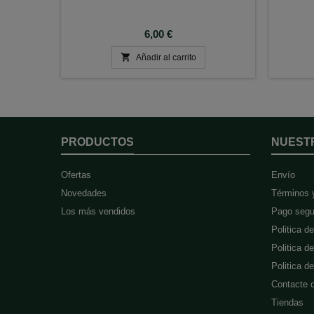
Precio
6,00 €

Añadir al carrito
PRODUCTOS
NUEST
Ofertas
Envío
Novedades
Términos 
Los más vendidos
Pago segu
Politica d
Politica d
Politica 
Contacte 
Tiendas