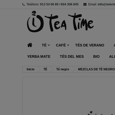
Teléfono:
913 54 06 80 / 604 306 845
Email:
info@teter
TÉ
CAFÉ
TÉS DE VERANO
YERBA MATE
TÉS DEL MES
BIO
AL
Inicio
TÉ
Té negro
MEZCLAS DE TÉ NEGRO