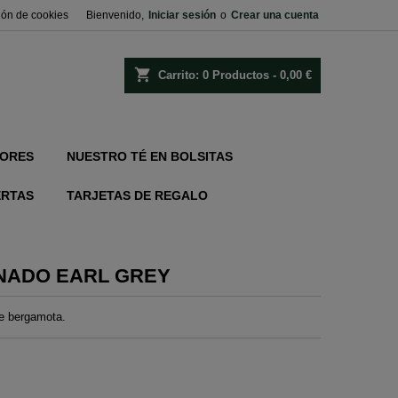
ión de cookies
Bienvenido,
Iniciar sesión
o
Crear una cuenta
shopping_cart
Carrito:
0
Productos - 0,00 €
ORES
NUESTRO TÉ EN BOLSITAS
ERTAS
TARJETAS DE REGALO
NADO EARL GREY
de bergamota.