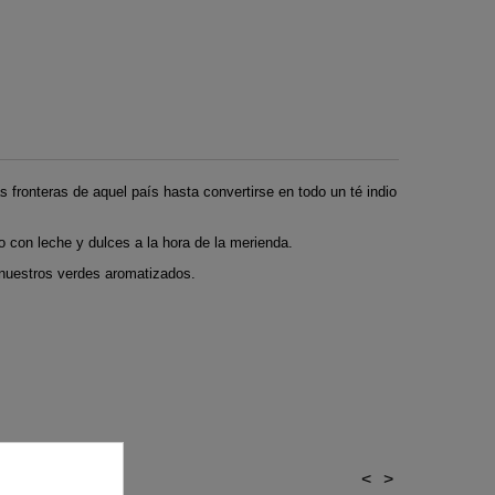
s fronteras de aquel país hasta convertirse en todo un té indio
o con leche y dulces a la hora de la merienda.
 nuestros verdes aromatizados.
<
>