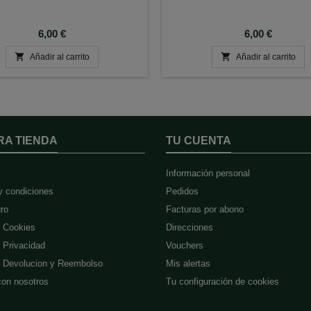
Precio
Precio
6,00 €
6,00 €


Añadir al carrito
Añadir al carrito
RA TIENDA
TU CUENTA
Información personal
y condiciones
Pedidos
ro
Facturas por abono
e Cookies
Direcciones
e Privacidad
Vouchers
de Devolucion y Reembolso
Mis alertas
con nosotros
Tu configuración de cookies