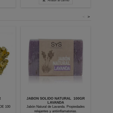

Añadir al carrito
<
>
R
JABON SOLIDO NATURAL 100GR
TÉ NE
LAVANDA
 DE 100
Jabón Natural de Lavanda. Propiedades
Té negro
relajantes y antiinflamatorias.