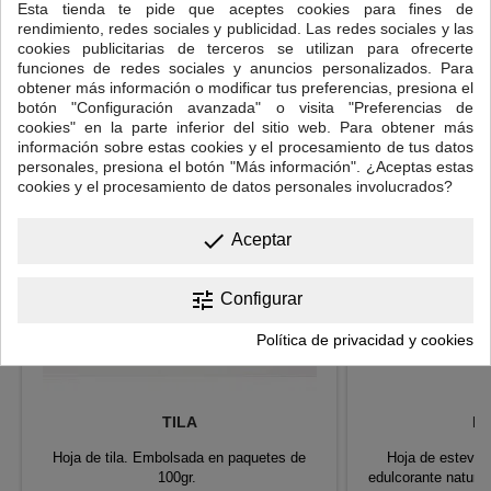
Puedes consumirlo solo, en infusión, o añadiéndolo a tu té o
Esta tienda te pide que aceptes cookies para fines de
café.
rendimiento, redes sociales y publicidad. Las redes sociales y las
cookies publicitarias de terceros se utilizan para ofrecerte
funciones de redes sociales y anuncios personalizados. Para
16 OTROS PRODUCTOS EN LA MISMA CATEGORÍA:
obtener más información o modificar tus preferencias, presiona el
<
>
botón "Configuración avanzada" o visita "Preferencias de
cookies" en la parte inferior del sitio web. Para obtener más
información sobre estas cookies y el procesamiento de tus datos
personales, presiona el botón "Más información". ¿Aceptas estas
cookies y el procesamiento de datos personales involucrados?
done
Aceptar
tune
Configurar
Política de privacidad y cookies
TILA
ES
Hoja de tila. Embolsada en paquetes de
Hoja de estevia
100gr.
edulcorante natural