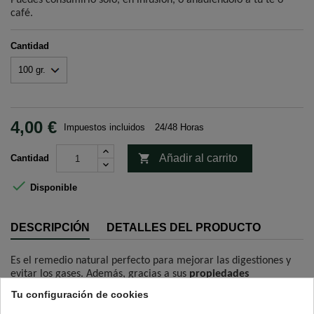
Puedes consumirlo solo, en infusión, o añadiéndolo a tu té o
café.
Cantidad
4,00 €
Impuestos incluidos
24/48 Horas

Añadir al carrito
Cantidad

Disponible
DESCRIPCIÓN
DETALLES DEL PRODUCTO
Es el remedio natural perfecto para mejorar las digestiones y
evitar los gases. Además, gracias a sus
propiedades
expectorantes y antiinflamatorias, favorece el sistema
Tu configuración de cookies
respiratorio.