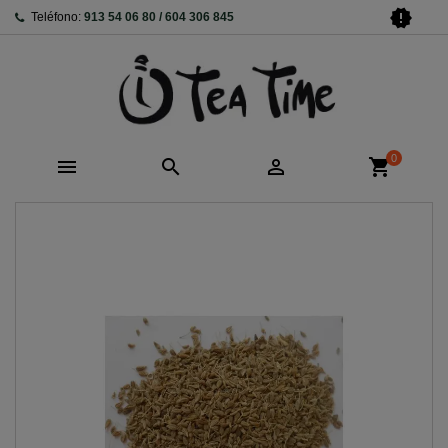
new_releases
Teléfono:
913 54 06 80 / 604 306 845
0



shopping_cart