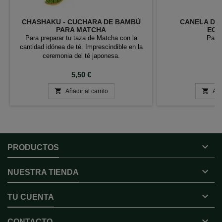
CHASHAKU - CUCHARA DE BAMBÚ
CANELA DE 
PARA MATCHA
ECO
Para preparar tu taza de Matcha con la
Paque
cantidad idónea de té. Imprescindible en la
ceremonia del té japonesa.
Precio
P
5,50 €
7


Añadir al carrito
Aña

PRODUCTOS

NUESTRA TIENDA

TU CUENTA

CONTACTO