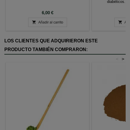
diabéticos. 
Precio
P
6,00 €
6


Añadir al carrito
Aña
LOS CLIENTES QUE ADQUIRIERON ESTE
PRODUCTO TAMBIÉN COMPRARON:
<
>