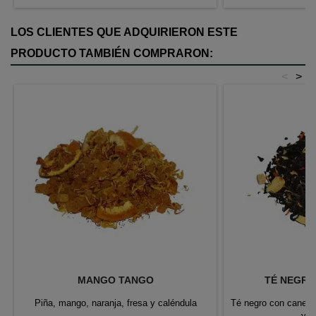
LOS CLIENTES QUE ADQUIRIERON ESTE
PRODUCTO TAMBIÉN COMPRARON:
<
>
MANGO TANGO
TÉ NEGRO
Piña, mango, naranja, fresa y caléndula
Té negro con canela
y a