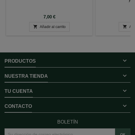
Precio
P
7,00 €
2


Añadir al carrito
Aña

PRODUCTOS

NUESTRA TIENDA

TU CUENTA

CONTACTO
BOLETÍN