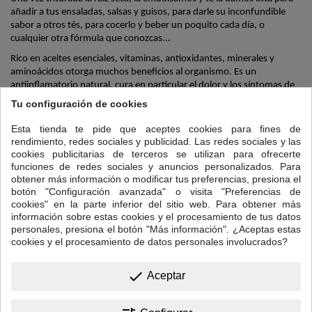
añadir a tus ensaladas, salsas y guisos, para darle su inconfundible
sabor a otros tés, para cocerlo y beber un poquito cada día, o
cualquier otra fórmula que conozcas...
Rico en aceites esenciales, vitaminas, antioxidantes, minerales y
aminoácidos otorga muchos beneficios al organismo. Es un
antiinflamatorio natural, cura en particular el dolor y los síntomas de
los reumas inflamatorios y de la artritis. Disminuye el nivel de
Tu configuración de cookies
colesterol y mejora la circulación sanguínea. Eficaz contra la gripe y los
catarros, contra los procesos respiratorios, los mareos y el vértigos, es
Esta tienda te pide que aceptes cookies para fines de
también un buen aliado para facilitar la digestión y aliviar la acidez
rendimiento, redes sociales y publicidad. Las redes sociales y las
gástrica.
cookies publicitarias de terceros se utilizan para ofrecerte
funciones de redes sociales y anuncios personalizados. Para
Para hacer la infusión, una cucharadita de café por taza. Dejar cocer
obtener más información o modificar tus preferencias, presiona el
entre 5 y 10 minutos en agua hirviendo y listo para colar y beber.
botón "Configuración avanzada" o visita "Preferencias de
Prueba a añadir zumo de limón y miel y empezarás el día a tope.
cookies" en la parte inferior del sitio web. Para obtener más
información sobre estas cookies y el procesamiento de tus datos
Otras formas de tomar jengibre:
personales, presiona el botón "Más información". ¿Aceptas estas
Jengibre confitado
cookies y el procesamiento de datos personales involucrados?
Té "CHAI"
done
Aceptar
16 OTROS PRODUCTOS EN LA MISMA CATEGORÍA: