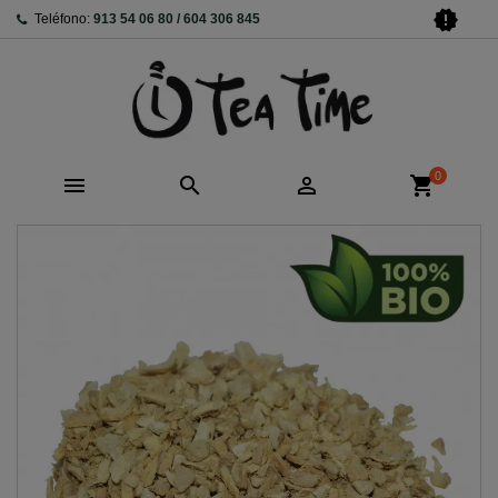
new_releases
Teléfono:
913 54 06 80 / 604 306 845
0



shopping_cart