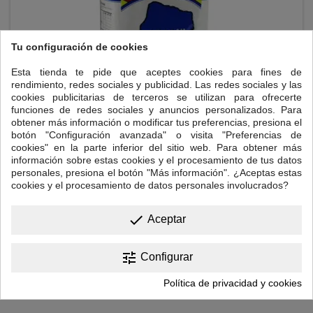
Tu configuración de cookies
Esta tienda te pide que aceptes cookies para fines de
rendimiento, redes sociales y publicidad. Las redes sociales y las
cookies publicitarias de terceros se utilizan para ofrecerte
funciones de redes sociales y anuncios personalizados. Para
obtener más información o modificar tus preferencias, presiona el
YERBA MATE TARAGÜI CON PALO 500 GR
botón "Configuración avanzada" o visita "Preferencias de
cookies" en la parte inferior del sitio web. Para obtener más
El mate es una bebida deliciosa y nutritiva que proviene de las hojas
información sobre estas cookies y el procesamiento de tus datos
de Ilex Paraguariensis, un árbol que sólo crece en la región
personales, presiona el botón "Más información". ¿Aceptas estas
subtropical de América del Sur. Energizante saludable, natural y con
cookies y el procesamiento de datos personales involucrados?
cero contenido en azúcar, es una hierba ancestral que te ayudará
como estimulante para mejorar el esfuerzo intelectual y físico.
Precio
8,00 €
Paquete: 500gr. OFERTA...
done
Aceptar

Añadir al carrito
tune
Configurar
Política de privacidad y cookies

VOLVER ARRIBA