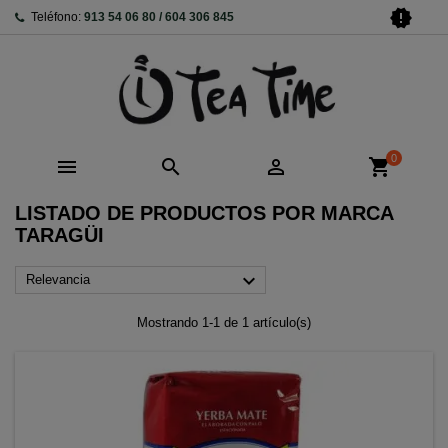
new_releases
Teléfono:
913 54 06 80 / 604 306 845
0



shopping_cart
LISTADO DE PRODUCTOS POR MARCA
TARAGÜI

Relevancia
Mostrando 1-1 de 1 artículo(s)