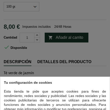
8,00 €
Impuestos incluidos
24/48 Horas

Añadir al carrito
Cantidad

Disponible
DESCRIPCIÓN
DETALLES DEL PRODUCTO
Té verde de jazmín
Tu configuración de cookies
16 OTROS PRODUCTOS EN LA MISMA CATEGORÍA:
Esta tienda te pide que aceptes cookies para fines de
<
>
rendimiento, redes sociales y publicidad. Las redes sociales y las
cookies publicitarias de terceros se utilizan para ofrecerte
funciones de redes sociales y anuncios personalizados. Para
obtener más información o modificar tus preferencias, presiona el