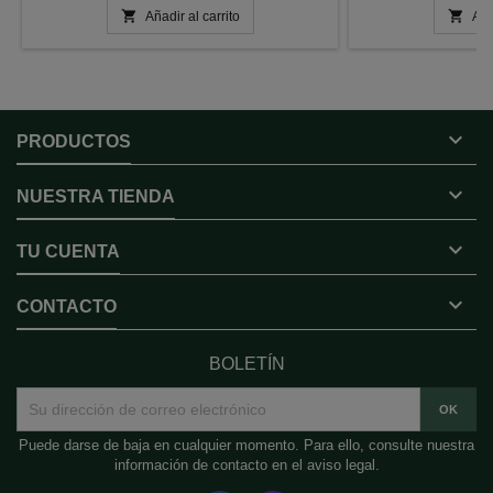


Añadir al carrito
Aña

PRODUCTOS

NUESTRA TIENDA

TU CUENTA

CONTACTO
BOLETÍN
Puede darse de baja en cualquier momento. Para ello, consulte nuestra
información de contacto en el aviso legal.