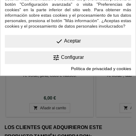
botón "Configuración avanzada" o visita "Preferencias de
cookies" en la parte inferior del sitio web. Para obtener más
información sobre estas cookies y el procesamiento de tus datos
personales, presiona el botón "Más información". ¿Aceptas estas
cookies y el procesamiento de datos personales involucrados?
done
Aceptar
tune
Configurar
TÉ VERDE PIÑA COLADA
TÉ VERDE CAR
Política de privacidad y cookies
Té verde, piña, coco e hibisco.
Té verde , dados
va
Precio
P
6,00 €
6


Añadir al carrito
Aña
LOS CLIENTES QUE ADQUIRIERON ESTE