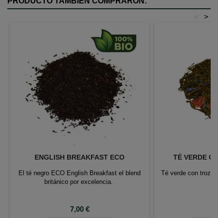
PRODUCTO TAMBIÉN COMPRARON:
<
>
ENGLISH BREAKFAST ECO
TÉ VERDE C
El té negro ECO English Breakfast el blend
Té verde con trozos
británico por excelencia.
m
Precio
P
7,00 €
6