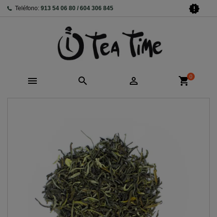
new_releases
Teléfono:
913 54 06 80 / 604 306 845
0



shopping_cart