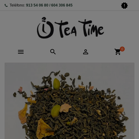
new_releases
Teléfono:
913 54 06 80 / 604 306 845
0



shopping_cart