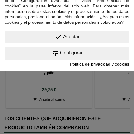
botón "Configuración avanzada" o visita "Preferencias de
cookies" en la parte inferior del sitio web. Para obtener más
información sobre estas cookies y el procesamiento de tus datos
personales, presiona el botón "Más información". ¿Aceptas estas
cookies y el procesamiento de datos personales involucrados?
done
Aceptar
tune
Configurar
PUERH HOGUERAS DE SAN JUAN
PUERH 
Política de privacidad y cookies
Té rojo con coco, limón, papaya, hierbabuena
Té rojo con man
y piña
cal
Precio
P
29,75 €
6


Añadir al carrito
Aña
LOS CLIENTES QUE ADQUIRIERON ESTE
PRODUCTO TAMBIÉN COMPRARON: