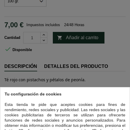
7,00 €
Impuestos incluidos
24/48 Horas

Añadir al carrito
Cantidad

Disponible
DESCRIPCIÓN
DETALLES DEL PRODUCTO
Té rojo con pistachos y pétalos de peonía.
16 OTROS PRODUCTOS EN LA MISMA CATEGORÍA:
Tu configuración de cookies
<
>
Esta tienda te pide que aceptes cookies para fines de
rendimiento, redes sociales y publicidad. Las redes sociales y las
cookies publicitarias de terceros se utilizan para ofrecerte
funciones de redes sociales y anuncios personalizados. Para
obtener más información o modificar tus preferencias, presiona el