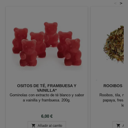
<
>
OSITOS DE TÉ, FRAMBUESA Y
ROOIBOS NI
VAINILLA*
Gominolas con extracto de té blanco y sabor
Rooibos, tila, mel
a vainilla y frambuesa. 200g.
papaya, fresa, 
lem
Precio
P
6,00 €
6


Añadir al carrito
Aña