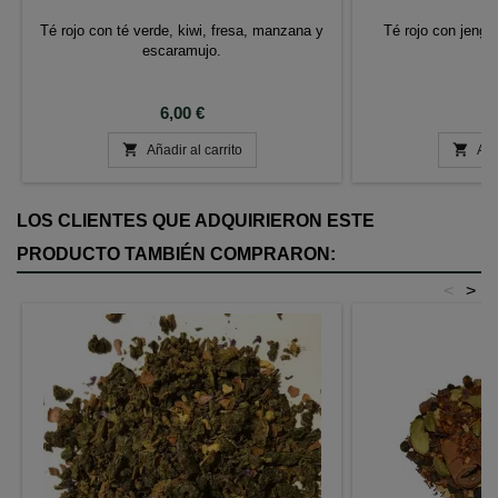
Té rojo con té verde, kiwi, fresa, manzana y
Té rojo con jengi
escaramujo.
ca
Precio
P
6,00 €
6


Añadir al carrito
Aña
LOS CLIENTES QUE ADQUIRIERON ESTE
PRODUCTO TAMBIÉN COMPRARON:
<
>