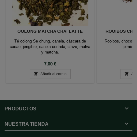
OOLONG MATCHA CHAI LATTE
ROOIBOS CHO
Té oolong Se chung, canela, cáscara de
Rooibos, chocola
cacao, jengibre, canela cortada, clavo, malva
pimient
y matcha.
Precio
P
7,00 €
6


Añadir al carrito
Aña

PRODUCTOS

NUESTRA TIENDA