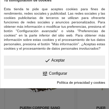
Tu configuración de cookies
Cantidad: una cucharadita de postre colmada.
Esta tienda te pide que aceptes cookies para fines de
Temperatura del agua: 95ºC
rendimiento, redes sociales y publicidad. Las redes sociales y las
cookies publicitarias de terceros se utilizan para ofrecerte
Tiempo de infusión: 3 minutos.
funciones de redes sociales y anuncios personalizados. Para
obtener más información o modificar tus preferencias, presiona el
16 OTROS PRODUCTOS EN LA MISMA CATEGORÍA:
botón "Configuración avanzada" o visita "Preferencias de
cookies" en la parte inferior del sitio web. Para obtener más
<
>
información sobre estas cookies y el procesamiento de tus datos
personales, presiona el botón "Más información". ¿Aceptas estas
cookies y el procesamiento de datos personales involucrados?
done
Aceptar
tune
Configurar
Política de privacidad y cookies
PUERH CORPORE SANO
PUERH 