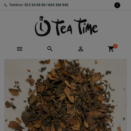
new_releases
Teléfono:
913 54 06 80 / 604 306 845
0



shopping_cart