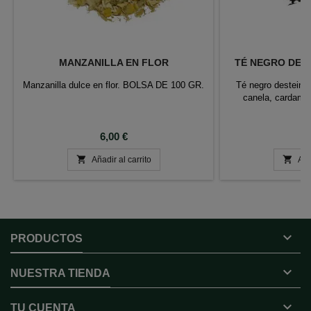
MANZANILLA EN FLOR
TÉ NEGRO DEST
Manzanilla dulce en flor. BOLSA DE 100 GR.
Té negro desteinad
canela, cardamo
je
Precio
P
6,00 €
7


Añadir al carrito
Aña

PRODUCTOS

NUESTRA TIENDA

TU CUENTA