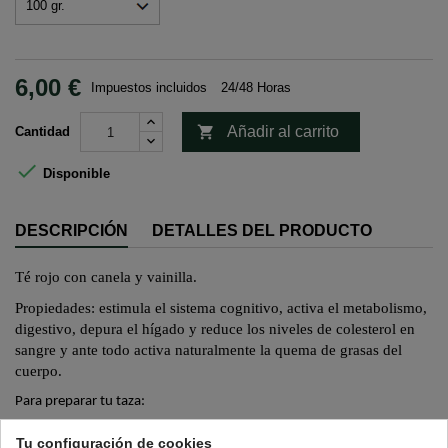
6,00 €
Impuestos incluidos
24/48 Horas

Añadir al carrito
Cantidad

Disponible
DESCRIPCIÓN
DETALLES DEL PRODUCTO
T
é rojo con canela y vainilla.
Propiedades: estimula el sistema cognitivo, activa el metabolismo,
digestivo, depura el hígado y reduce los niveles de colesterol en
sangre y ante todo activa naturalmente la quema de grasas del
cuerpo.
Para preparar tu taza:
Cantidad: una cucharadita de postre colmada.
Tu configuración de cookies