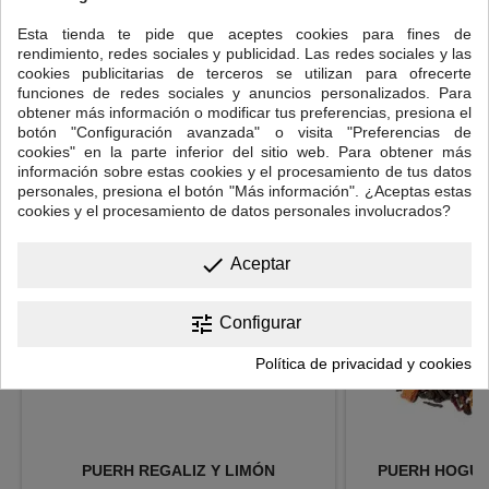
Temperatura del agua: 95ºC
Esta tienda te pide que aceptes cookies para fines de
Tiempo de infusión: 3 minutos.
rendimiento, redes sociales y publicidad. Las redes sociales y las
cookies publicitarias de terceros se utilizan para ofrecerte
funciones de redes sociales y anuncios personalizados. Para
obtener más información o modificar tus preferencias, presiona el
16 OTROS PRODUCTOS EN LA MISMA CATEGORÍA:
botón "Configuración avanzada" o visita "Preferencias de
cookies" en la parte inferior del sitio web. Para obtener más
<
>
información sobre estas cookies y el procesamiento de tus datos
personales, presiona el botón "Más información". ¿Aceptas estas
cookies y el procesamiento de datos personales involucrados?
done
Aceptar
tune
Configurar
Política de privacidad y cookies
PUERH REGALIZ Y LIMÓN
PUERH HOGUE