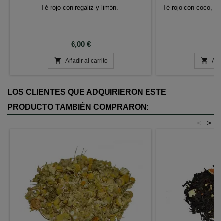
Té rojo con regaliz y limón.
Té rojo con coco, l
Precio
P
6,00 €
2


Añadir al carrito
Aña
LOS CLIENTES QUE ADQUIRIERON ESTE
PRODUCTO TAMBIÉN COMPRARON:
<
>