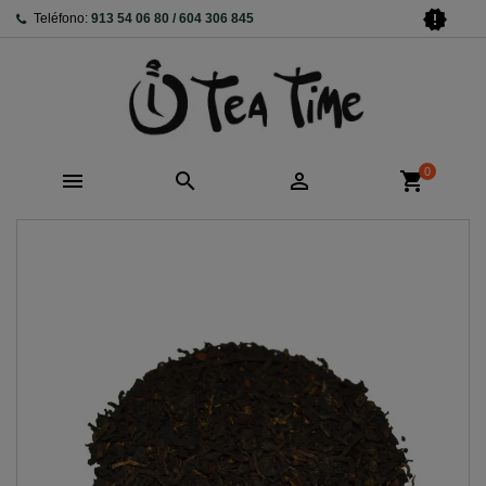
new_releases
Teléfono:
913 54 06 80 / 604 306 845
0



shopping_cart