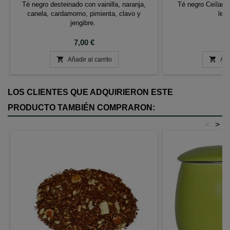
Té negro desteinado con vainilla, naranja,
Té negro Ceílan 
canela, cardamomo, pimienta, clavo y
lem
jengibre.
Precio
P
7,00 €
2


Añadir al carrito
Aña
LOS CLIENTES QUE ADQUIRIERON ESTE
PRODUCTO TAMBIÉN COMPRARON:
<
>