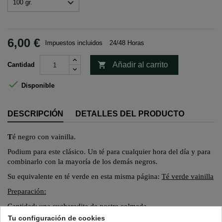
6,00 €
Impuestos incluidos
24/48 Horas

Añadir al carrito
Cantidad

Disponible
DESCRIPCIÓN
DETALLES DEL PRODUCTO
T
é negro con vainilla.
Podium
para este clásico. Un té para cualquier hora del día y para
combinarlo con la mayoría de los demás negros.
Su equivalente en té verde en esta misma página:
Té verde vainilla
Preparación:
Cantidad: una cucharadita de postre colmada.
Tu configuración de cookies
Temperatura del agua: 90ºC-95ºC
.