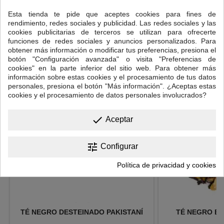
Esta tienda te pide que aceptes cookies para fines de
Tiempo de infusión: 3-5 minutos.
rendimiento, redes sociales y publicidad. Las redes sociales y las
cookies publicitarias de terceros se utilizan para ofrecerte
funciones de redes sociales y anuncios personalizados. Para
obtener más información o modificar tus preferencias, presiona el
16 OTROS PRODUCTOS EN LA MISMA CATEGORÍA:
botón "Configuración avanzada" o visita "Preferencias de
<
>
cookies" en la parte inferior del sitio web. Para obtener más
información sobre estas cookies y el procesamiento de tus datos
personales, presiona el botón "Más información". ¿Aceptas estas
cookies y el procesamiento de datos personales involucrados?
done
Aceptar
tune
Configurar
Política de privacidad y cookies
TÉ NEGRO DESTEINADO PAKISTANÍ
TÉ NEGRO BO