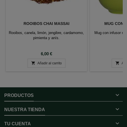
ROOIBOS CHAI MASSAI
MUG CON I
Rooibos, canela, limón, jengibre, cardamomo,
Mug con infusor met
pimienta y anís.
Precio
P
6,00 €
1


Añadir al carrito
Aña

PRODUCTOS

NUESTRA TIENDA

TU CUENTA