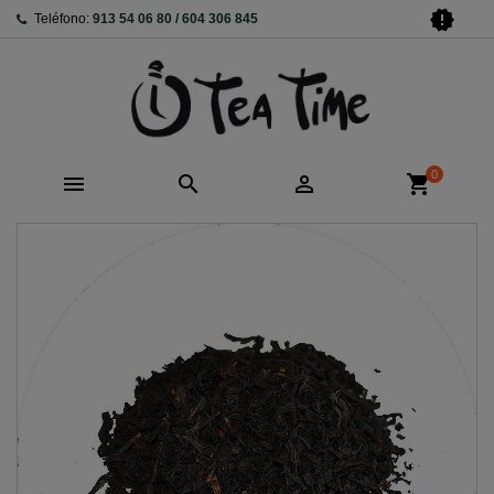
new_releases
Teléfono:
913 54 06 80 / 604 306 845
0



shopping_cart