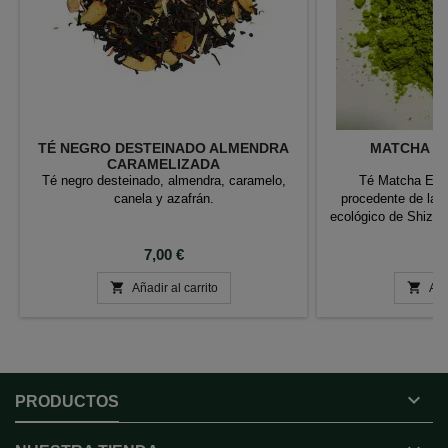
TÉ NEGRO DESTEINADO ALMENDRA
MATCHA E
CARAMELIZADA
Té negro desteinado, almendra, caramelo,
Té Matcha Emp
canela y azafrán.
procedente de las 
ecológico de Shizu
pr
Precio
P
7,00 €
2


Añadir al carrito
Aña

PRODUCTOS