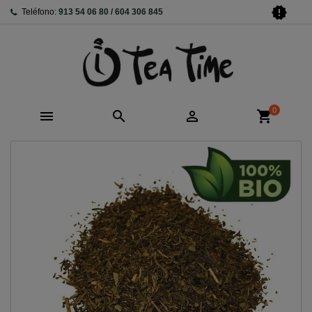
new_releases
Teléfono:
913 54 06 80 / 604 306 845
0



shopping_cart