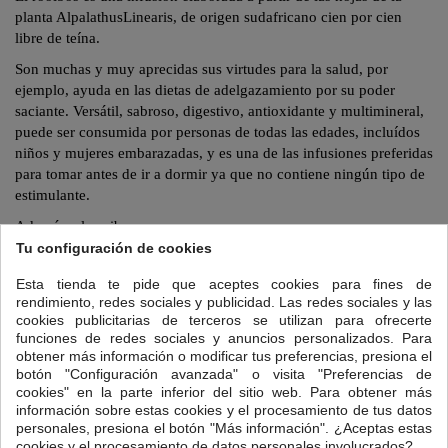
planta
Alpalathus
Linearis
, de origen sudafricano cien por cien
libre de teína.
Son muchas y muy aprecidas sus virtudes para la salud, por
ejemplo, ayuda en las dietas de adelgazamiento por su poder
saciante. Versátil, sabroso, digestivo, antioxidante y multimineral,
puede ser consumida por personas de todas las edades, incluídos
niños y mujeres embarazadas, y es una de las infusiones preferidas
para tomar antes de ir a dormir ya que no contiene ningún tipo de
estimulante.
Además, el
rooibos
:
Tu configuración de cookies
- Trata problemas digestivos como la acidez de estómago, la
gastritis o el estreñimiento.
Esta tienda te pide que aceptes cookies para fines de
rendimiento, redes sociales y publicidad. Las redes sociales y las
-Antihistamínico natural, mejora los eccemas, las dermatitis o la
cookies publicitarias de terceros se utilizan para ofrecerte
urticaria.
funciones de redes sociales y anuncios personalizados. Para
obtener más información o modificar tus preferencias, presiona el
- Su alto contenido en minerales (potasio, sodio, magnesio, calcio,
botón "Configuración avanzada" o visita "Preferencias de
hierro) lo convierten en un magnífico
remineralizante
que ayuda a
cookies" en la parte inferior del sitio web. Para obtener más
combatir el cansancio sin que afecte a conciliar el sueño.
información sobre estas cookies y el procesamiento de tus datos
personales, presiona el botón "Más información". ¿Aceptas estas
Para preparar tu taza de Rooibos :
cookies y el procesamiento de datos personales involucrados?