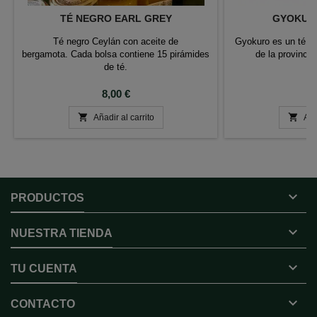
TÉ NEGRO EARL GREY
GYOKURO
Té negro Ceylán con aceite de
Gyokuro es un té v
bergamota. Cada bolsa contiene 15 pirámides
de la provinci
de té.
Precio
P
8,00 €
2


Añadir al carrito
Aña

PRODUCTOS

NUESTRA TIENDA

TU CUENTA

CONTACTO