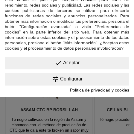
rendimiento, redes sociales y publicidad. Las redes sociales y las
cookies publicitarias de terceros se utilizan para ofrecerte
16 OTROS PRODUCTOS EN LA MISMA CATEGORÍA:
funciones de redes sociales y anuncios personalizados. Para
obtener más información o modificar tus preferencias, presiona el
<
>
botón "Configuración avanzada" o visita "Preferencias de
cookies" en la parte inferior del sitio web. Para obtener más
información sobre estas cookies y el procesamiento de tus datos
personales, presiona el botón "Más información". ¿Aceptas estas
cookies y el procesamiento de datos personales involucrados?
done
Aceptar
tune
Configurar
Política de privacidad y cookies
ASSAM CTC BP BORSILLAH
CEILAN BLA
Té negro cultivado en la región de Assam y
Té negro procedente
elaborado con el método de producción de
en S
CTC que le da a éste té broken un sabor muy