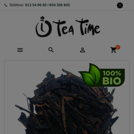
new_releases
Teléfono:
913 54 06 80 / 604 306 845
0



shopping_cart