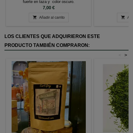
fuerte en taza y color oscuro.
Precio
P
7,00 €
7


Añadir al carrito
Aña
LOS CLIENTES QUE ADQUIRIERON ESTE
PRODUCTO TAMBIÉN COMPRARON:
<
>