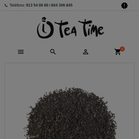
new_releases
Teléfono:
913 54 06 80 / 604 306 845
0



shopping_cart