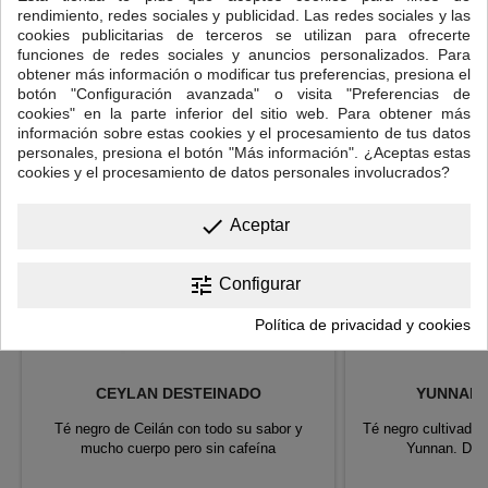
rendimiento, redes sociales y publicidad. Las redes sociales y las
cookies publicitarias de terceros se utilizan para ofrecerte
16 OTROS PRODUCTOS EN LA MISMA CATEGORÍA:
funciones de redes sociales y anuncios personalizados. Para
obtener más información o modificar tus preferencias, presiona el
<
>
botón "Configuración avanzada" o visita "Preferencias de
cookies" en la parte inferior del sitio web. Para obtener más
información sobre estas cookies y el procesamiento de tus datos
personales, presiona el botón "Más información". ¿Aceptas estas
cookies y el procesamiento de datos personales involucrados?
done
Aceptar
tune
Configurar
Política de privacidad y cookies
CEYLAN DESTEINADO
YUNNAN 
Té negro de Ceilán con todo su sabor y
Té negro cultivado 
mucho cuerpo pero sin cafeína
Yunnan. De c