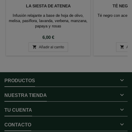
LA SIESTA DE ATENEA
TÉ NEGR
Infusión relajante a base de hoja de olivo,
Té negro con aceite
melisa, pasiflora, lavanda, verbena, manzana,
papaya y rosas
Precio
P
6,00 €
6


Añadir al carrito
Aña

PRODUCTOS

NUESTRA TIENDA

TU CUENTA

CONTACTO