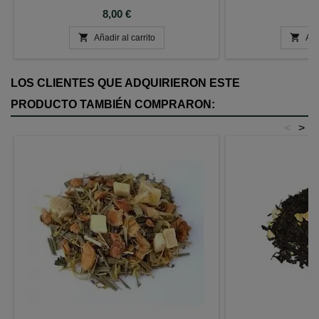
Precio
P
8,00 €
7


Añadir al carrito
Aña
LOS CLIENTES QUE ADQUIRIERON ESTE
PRODUCTO TAMBIÉN COMPRARON:
<
>