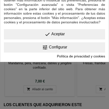
obtener más información o modificar tus preferencias, presiona el
botón "Configuración avanzada" o visita "Preferencias de
cookies" en la parte inferior del sitio web. Para obtener más
información sobre estas cookies y el procesamiento de tus datos
personales, presiona el botón "Más información". ¿Aceptas estas
cookies y el procesamiento de datos personales involucrados?
done
Aceptar
tune
Configurar
CLEMENTINA
FRUTAS DEL 
Política de privacidad y cookies
Mandarina, pera, manzana, dátiles y jengibre
Fresas, frambuesa
confitado.
Precio
P
7,00 €
7


Añadir al carrito
Aña
LOS CLIENTES QUE ADQUIRIERON ESTE