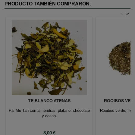
PRODUCTO TAMBIÉN COMPRARON:
<
>
TE BLANCO ATENAS
ROOIBOS VER
Pai Mu Tan con almendras, plátano, chocolate
Rooibos verde, fre
y cacao.
b
Precio
P
8,00 €
6