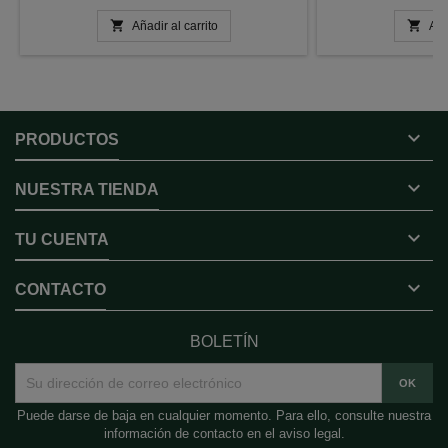


Añadir al carrito
Aña

PRODUCTOS

NUESTRA TIENDA

TU CUENTA

CONTACTO
BOLETÍN
Puede darse de baja en cualquier momento. Para ello, consulte nuestra
información de contacto en el aviso legal.