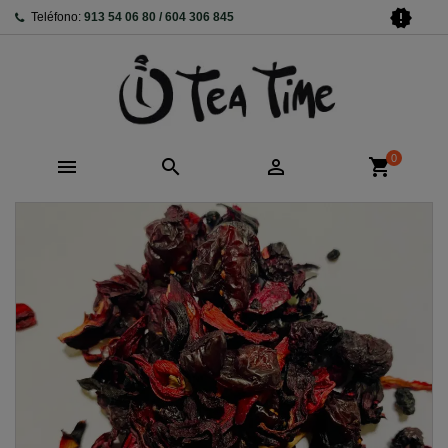
new_releases
Teléfono:
913 54 06 80 / 604 306 845
0



shopping_cart