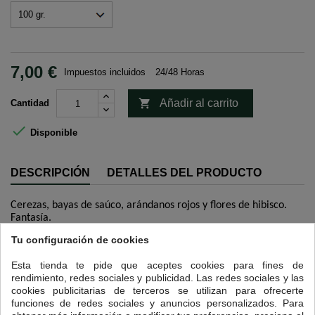
7,00 €
Impuestos incluidos
24/48 Horas

Añadir al carrito
Cantidad

Disponible
DESCRIPCIÓN
DETALLES DEL PRODUCTO
Cerezas, bayas de saúco, arándanos rojos y flores de hibisco.
Fantasía.
Tu configuración de cookies
12 OTROS PRODUCTOS EN LA MISMA CATEGORÍA:
Esta tienda te pide que aceptes cookies para fines de
<
>
rendimiento, redes sociales y publicidad. Las redes sociales y las
cookies publicitarias de terceros se utilizan para ofrecerte
funciones de redes sociales y anuncios personalizados. Para