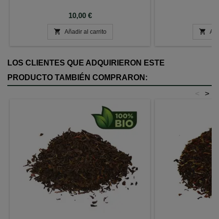
Precio
P
10,00 €
8


Añadir al carrito
Aña
LOS CLIENTES QUE ADQUIRIERON ESTE
PRODUCTO TAMBIÉN COMPRARON:
<
>