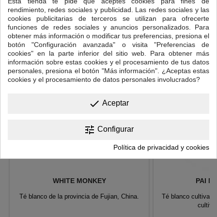
Esta tienda te pide que aceptes cookies para fines de
cuanto a sabor y delicadeza.
rendimiento, redes sociales y publicidad. Las redes sociales y las
cookies publicitarias de terceros se utilizan para ofrecerte
7 OTROS PRODUCTOS EN LA MISMA CATEGORÍA:
>
funciones de redes sociales y anuncios personalizados. Para
obtener más información o modificar tus preferencias, presiona el
<
botón "Configuración avanzada" o visita "Preferencias de
cookies" en la parte inferior del sitio web. Para obtener más
información sobre estas cookies y el procesamiento de tus datos
personales, presiona el botón "Más información". ¿Aceptas estas
cookies y el procesamiento de datos personales involucrados?
done
Aceptar
tune
Configurar
Política de privacidad y cookies
WHITE MONKEY
PAI M
Té blanco de la provincia de Fujian, China.
Té blanco cultivado
cultiv