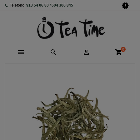
new_releases
Teléfono:
913 54 06 80 / 604 306 845
0



shopping_cart