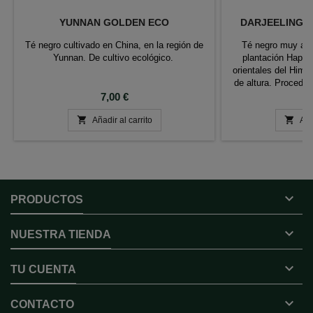
YUNNAN GOLDEN ECO
DARJEELING H
Té negro cultivado en China, en la región de
Té negro muy aro
Yunnan. De cultivo ecológico.
plantación Happy 
orientales del Him
de altura. Proceden
Precio
P
7,00 €
8


Añadir al carrito
Aña

PRODUCTOS

NUESTRA TIENDA

TU CUENTA

CONTACTO