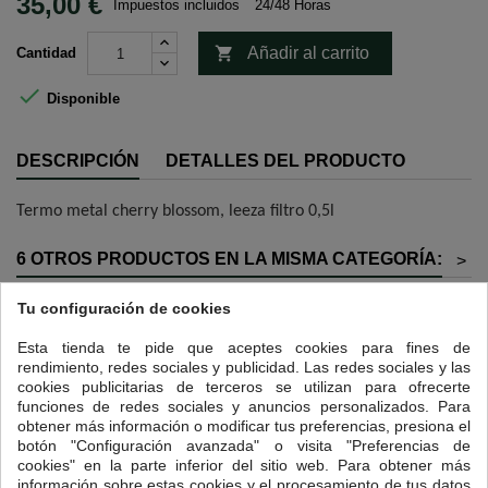
35,00 €
Impuestos incluidos
24/48 Horas

Añadir al carrito
Cantidad

Disponible
DESCRIPCIÓN
DETALLES DEL PRODUCTO
Termo metal cherry blossom, leeza filtro 0,5l
6 OTROS PRODUCTOS EN LA MISMA CATEGORÍA:
>
<
Tu configuración de cookies
Esta tienda te pide que aceptes cookies para fines de
rendimiento, redes sociales y publicidad. Las redes sociales y las
cookies publicitarias de terceros se utilizan para ofrecerte
funciones de redes sociales y anuncios personalizados. Para
obtener más información o modificar tus preferencias, presiona el
botón "Configuración avanzada" o visita "Preferencias de
cookies" en la parte inferior del sitio web. Para obtener más
información sobre estas cookies y el procesamiento de tus datos