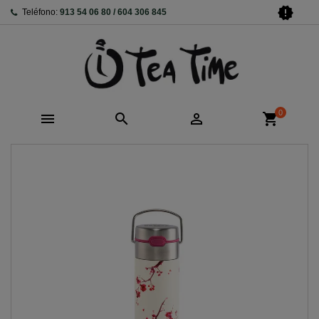
new_releases
Teléfono:
913 54 06 80 / 604 306 845
0



shopping_cart