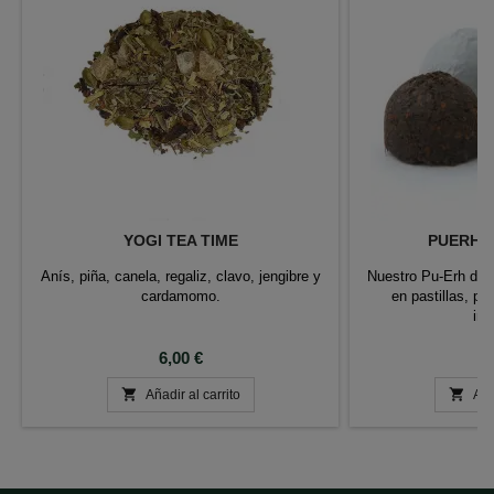
YOGI TEA TIME
PUERH M
Anís, piña, canela, regaliz, clavo, jengibre y
Nuestro Pu-Erh de 
cardamomo.
en pastillas, pa
inf
Precio
P
6,00 €
8


Añadir al carrito
Aña