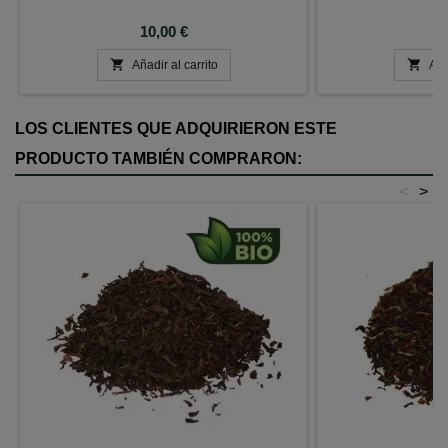
Precio
P
10,00 €
8


Añadir al carrito
Aña
LOS CLIENTES QUE ADQUIRIERON ESTE
PRODUCTO TAMBIÉN COMPRARON:
<
>