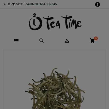
new_releases
Teléfono:
913 54 06 80 / 604 306 845
0



shopping_cart