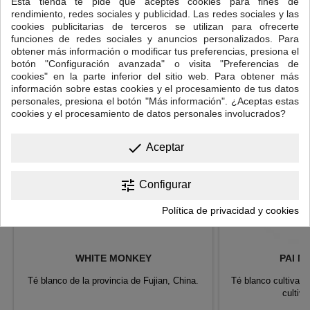
Esta tienda te pide que aceptes cookies para fines de
cuanto a sabor y delicadeza.
rendimiento, redes sociales y publicidad. Las redes sociales y las
cookies publicitarias de terceros se utilizan para ofrecerte
7 OTROS PRODUCTOS EN LA MISMA CATEGORÍA:
>
funciones de redes sociales y anuncios personalizados. Para
obtener más información o modificar tus preferencias, presiona el
<
botón "Configuración avanzada" o visita "Preferencias de
cookies" en la parte inferior del sitio web. Para obtener más
información sobre estas cookies y el procesamiento de tus datos
personales, presiona el botón "Más información". ¿Aceptas estas
cookies y el procesamiento de datos personales involucrados?
done
Aceptar
tune
Configurar
Política de privacidad y cookies
WHITE MONKEY
PAI M
Té blanco de la provincia de Fujian, China.
Té blanco cultivado
cultiv