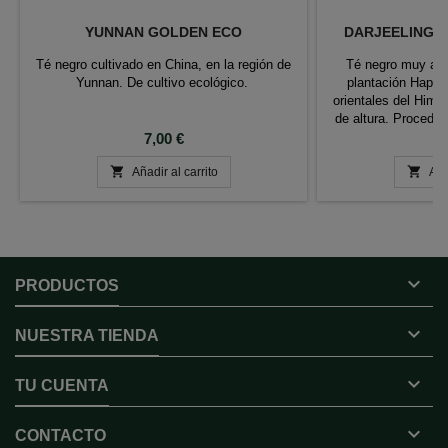
YUNNAN GOLDEN ECO
DARJEELING H
Té negro cultivado en China, en la región de
Té negro muy aro
Yunnan. De cultivo ecológico.
plantación Happy 
orientales del Him
de altura. Proceden
Precio
P
7,00 €
8


Añadir al carrito
Aña

PRODUCTOS

NUESTRA TIENDA

TU CUENTA

CONTACTO