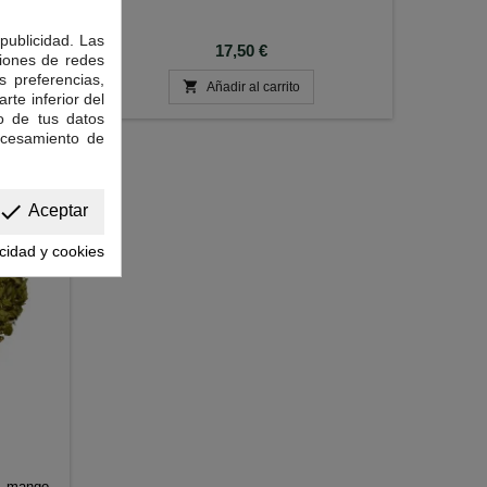
publicidad. Las
Precio
17,50 €
ciones de redes
s preferencias,

Añadir al carrito
rte inferior del
o de tus datos
ocesamiento de
done
Aceptar
acidad y cookies
, mango,