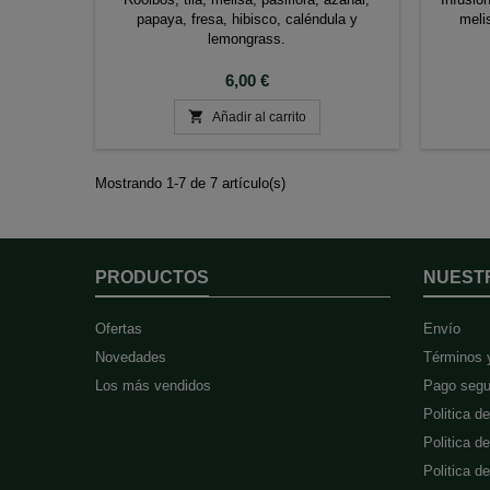
papaya, fresa, hibisco, caléndula y
meli
lemongrass.
Precio
6,00 €

Añadir al carrito
Mostrando 1-7 de 7 artículo(s)
PRODUCTOS
NUEST
Ofertas
Envío
Novedades
Términos 
Los más vendidos
Pago segu
Politica d
Politica d
Politica 