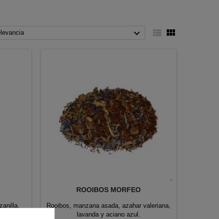



levancia
ROOIBOS MORFEO
anilla,
Rooibos, manzana asada, azahar valeriana,
, melisa,
lavanda y aciano azul.