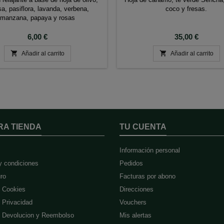
sa, pasiflora, lavanda, verbena,
coco y fresas.
manzana, papaya y rosas
Precio
Precio
6,00 €
35,00 €


Añadir al carrito
Añadir al carrito
RA TIENDA
TU CUENTA
Información personal
y condiciones
Pedidos
ro
Facturas por abono
e Cookies
Direcciones
e Privacidad
Vouchers
de Devolucion y Reembolso
Mis alertas