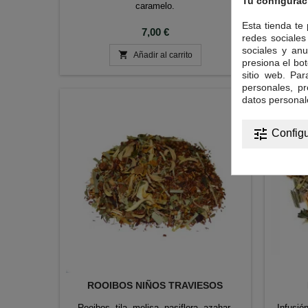
Tu configurac
caramelo.
Esta tienda te
Precio
7,00 €
redes sociales 
sociales y anu

Añadir al carrito
presiona el bot
sitio web. Pa
personales, p
datos personal
tune
Configu
ROOIBOS NIÑOS TRAVIESOS
Rooibos, tila, melisa, pasiflora, azahar,
Infusión