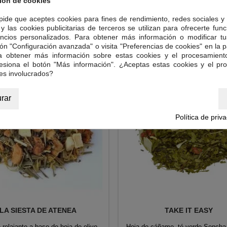
ión de cookies
hipérico y espliego.
 pide que aceptes cookies para fines de rendimiento, redes sociales y 
Precio
Precio
6,00 €
6,00 €
y las cookies publicitarias de terceros se utilizan para ofrecerte fun
ncios personalizados. Para obtener más información o modificar tu


Añadir al carrito
Añadir al carrito
ón "Configuración avanzada" o visita "Preferencias de cookies" en la pa
ra obtener más información sobre estas cookies y el procesamient
resiona el botón "Más información". ¿Aceptas estas cookies y el pr
es involucrados?
rar
Política de priv
LA SIESTA DE ATENEA
TAKE IT EASY
 relajante a base de hoja de olivo,
Hoja de cáñamo, té verde Sencha