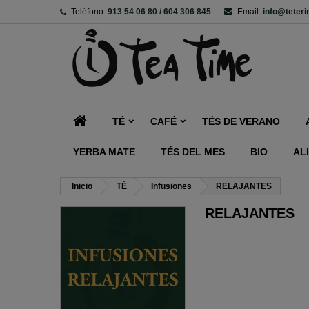
Teléfono:
913 54 06 80 / 604 306 845
Email:
info@teter
TÉ
CAFÉ
TÉS DE VERANO
YERBA MATE
TÉS DEL MES
BIO
AL
Inicio
TÉ
Infusiones
RELAJANTES
RELAJANTES