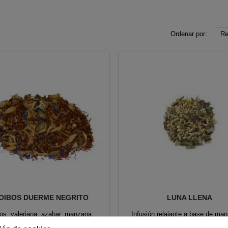
Ordenar por:
Re
OIBOS DUERME NEGRITO
LUNA LLENA
os, valeriana, azahar, manzana,
Infusión relajante a base de manz
malva, espliego y aciano.
milenrama, espino blanco, lapacho