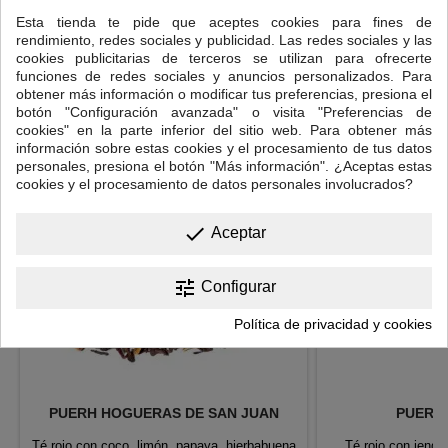
Temperatura del agua: 95ºC.
Esta tienda te pide que aceptes cookies para fines de
rendimiento, redes sociales y publicidad. Las redes sociales y las
Tiempo de infusión: 3 minutos.
cookies publicitarias de terceros se utilizan para ofrecerte
funciones de redes sociales y anuncios personalizados. Para
16 OTROS PRODUCTOS EN LA MISMA CATEGORÍA:
obtener más información o modificar tus preferencias, presiona el
botón "Configuración avanzada" o visita "Preferencias de
<
>
cookies" en la parte inferior del sitio web. Para obtener más
información sobre estas cookies y el procesamiento de tus datos
personales, presiona el botón "Más información". ¿Aceptas estas
cookies y el procesamiento de datos personales involucrados?
done
Aceptar
tune
Configurar
Política de privacidad y cookies
PUERH HOGUERAS DE SAN JUAN
PUERH 
Té rojo con coco, limón, papaya, hierbabuena
Té rojo con jengi