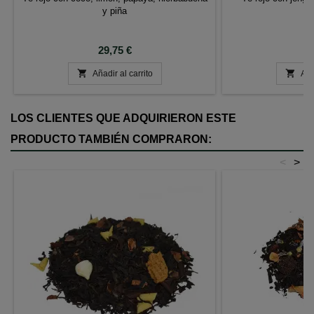
y piña
ca
Precio
P
29,75 €
6


Añadir al carrito
Aña
LOS CLIENTES QUE ADQUIRIERON ESTE
PRODUCTO TAMBIÉN COMPRARON:
<
>