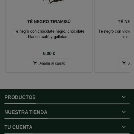
TÉ NEGRO TIRAMISÚ
TÉ NEG
Té negro con chocolate negro, chocolate
Té negro con violet
blanco, café y galletas.
rosas
Precio
P
6,00 €
7


Añadir al carrito
Aña

PRODUCTOS

NUESTRA TIENDA

TU CUENTA