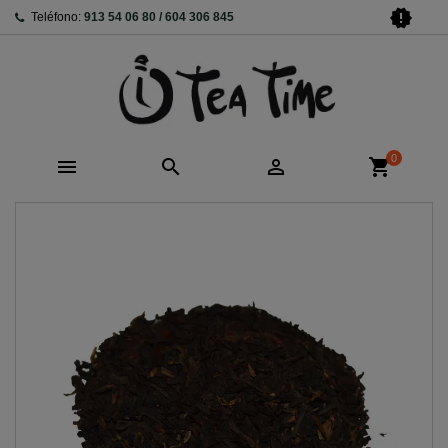
new_releases
Teléfono:
913 54 06 80 / 604 306 845
0



shopping_cart