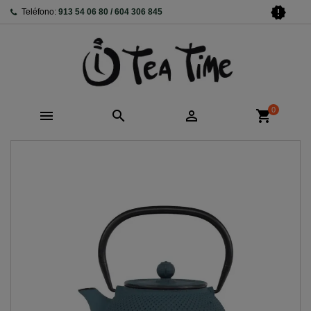
new_releases
Teléfono:
913 54 06 80 / 604 306 845
0



shopping_cart