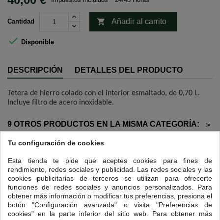

Añadir al carrito
Cantidad

Disponible
DESCRIPCIÓN
DETALLES DEL PRODUCTO
Tetera de hierro colado con el interior esmaltado, de 0,70 L.
Incluye filtro de acero inoxidable.
9 OTROS PRODUCTOS EN LA MISMA CATEGORÍA:
>
<
Tu configuración de cookies
Esta tienda te pide que aceptes cookies para fines de
rendimiento, redes sociales y publicidad. Las redes sociales y las
cookies publicitarias de terceros se utilizan para ofrecerte
funciones de redes sociales y anuncios personalizados. Para
obtener más información o modificar tus preferencias, presiona el
botón "Configuración avanzada" o visita "Preferencias de
cookies" en la parte inferior del sitio web. Para obtener más