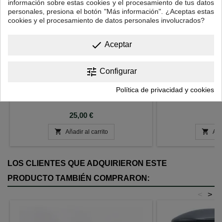
información sobre estas cookies y el procesamiento de tus datos
personales, presiona el botón "Más información". ¿Aceptas estas
cookies y el procesamiento de datos personales involucrados?
done
Aceptar
TETERA ARABE VERDE TALLA S.
TETERA TIANY
tune
(0.35L)
0
Configurar
Tetera de hierro colado con el interior
Tetera de hierro 
esmaltado de 0.35 L Incluye filtro de acero
esmaltado, de 0,60 l
Política de privacidad y cookies
inoxidable.
ino
Precio
P
25,00 €
5


Añadir al carrito
Aña
LOS CLIENTES QUE ADQUIRIERON ESTE
PRODUCTO TAMBIÉN COMPRARON:
<
>