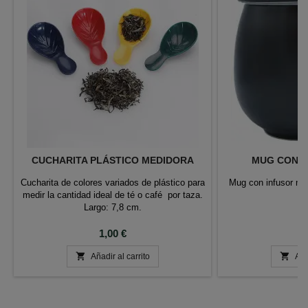
CUCHARITA PLÁSTICO MEDIDORA
MUG CON I
Cucharita de colores variados de plástico para
Mug con infusor met
medir la cantidad ideal de té o café por taza.
Largo: 7,8 cm.
Precio
P
1,00 €
1


Añadir al carrito
Aña