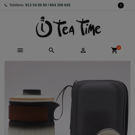
new_releases
Teléfono:
913 54 06 80 / 604 306 845
0



shopping_cart