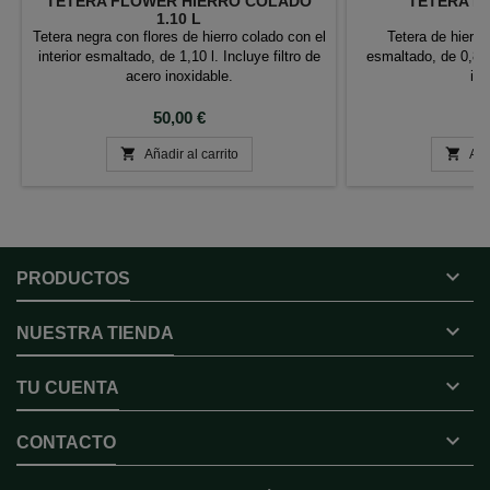
TETERA FLOWER HIERRO COLADO
TETERA DE
1.10 L
Tetera negra con flores de hierro colado con el
Tetera de hierro 
interior esmaltado, de 1,10 l. Incluye filtro de
esmaltado, de 0,80 l
acero inoxidable.
ino
Precio
P
50,00 €
5


Añadir al carrito
Aña

PRODUCTOS

NUESTRA TIENDA

TU CUENTA

CONTACTO