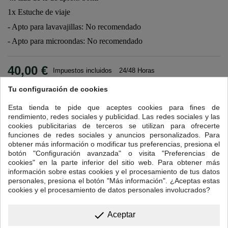
1x Estuche de viaje
- Apto para lavavajillas: No recomendado
- Apto para microondas: No recomendado
40,00 €
Impuestos incluidos
24/48 Horas
Tu configuración de cookies

Añadir al carrito
Cantidad
Esta tienda te pide que aceptes cookies para fines de

Disponible
rendimiento, redes sociales y publicidad. Las redes sociales y las
cookies publicitarias de terceros se utilizan para ofrecerte
funciones de redes sociales y anuncios personalizados. Para
DESCRIPCIÓN
DETALLES DEL PRODUCTO
obtener más información o modificar tus preferencias, presiona el
botón "Configuración avanzada" o visita "Preferencias de
cookies" en la parte inferior del sitio web. Para obtener más
Especificaciones del producto:
información sobre estas cookies y el procesamiento de tus datos
personales, presiona el botón "Más información". ¿Aceptas estas
- Medida tetera: 12x9x15 (cm),
cookies y el procesamiento de datos personales involucrados?
- Material: Cerámica (se recomienda lavar a mano)
done
Aceptar
- Capacidad de la tetera: aprox. 300 ml