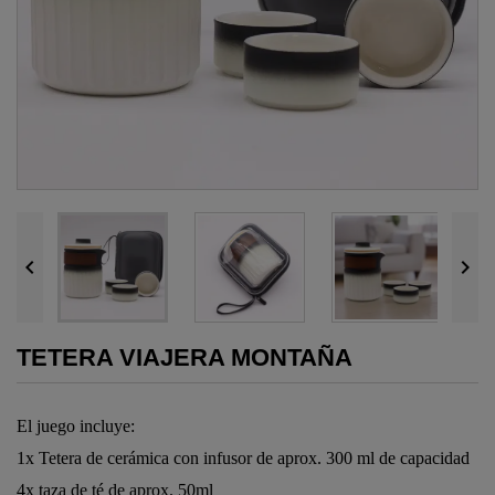


TETERA VIAJERA MONTAÑA
El juego incluye:
1x Tetera
de cerámica
con
i
nfusor
de
aprox.
300 ml de capacidad
4x taza de té
de aprox.
50ml