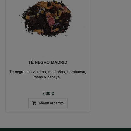
TÉ NEGRO MADRID
Té negro con violetas, madroños, frambuesa,
rosas y papaya.
Precio
7,00 €

Añadir al carrito