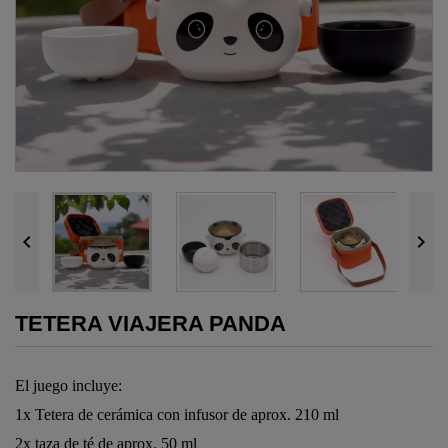


TETERA VIAJERA PANDA
El juego incluye:
1x Tetera
de cerámica
con
i
nfusor
de
aprox. 210 ml
2x taza de té
de
aprox. 50 ml