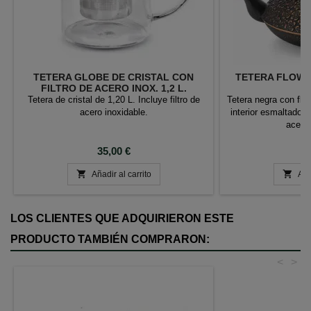
TETERA GLOBE DE CRISTAL CON
TETERA FLOWE
FILTRO DE ACERO INOX. 1,2 L.
1
Tetera de cristal de 1,20 L. Incluye filtro de
Tetera negra con flor
acero inoxidable.
interior esmaltado, d
acero 
Precio
P
35,00 €
5


Añadir al carrito
Aña
LOS CLIENTES QUE ADQUIRIERON ESTE
PRODUCTO TAMBIÉN COMPRARON:
<
>