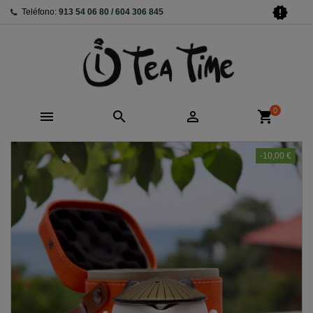
new_releases
Teléfono:
913 54 06 80 / 604 306 845
0



shopping_cart
-10,00 €