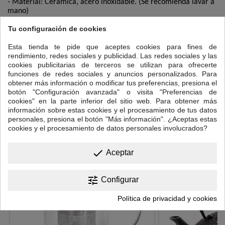
- Material: Cerámica, acero inoxidable. (Se recomienda lavar a
mano)
- Capacidad de la tetera: aprox. 210 ml (aproximadamente 7,1
Tu configuración de cookies
onzas líquidas)
Esta tienda te pide que aceptes cookies para fines de
- Capacidad de la taza: aprox. 50 ml (aproximadamente 1,7
rendimiento, redes sociales y publicidad. Las redes sociales y las
onzas líquidas)
cookies publicitarias de terceros se utilizan para ofrecerte
funciones de redes sociales y anuncios personalizados. Para
- Apto para lavavajillas: No recomendado
obtener más información o modificar tus preferencias, presiona el
botón "Configuración avanzada" o visita "Preferencias de
- Apto para microondas: No recomendado
cookies" en la parte inferior del sitio web. Para obtener más
información sobre estas cookies y el procesamiento de tus datos
personales, presiona el botón "Más información". ¿Aceptas estas
9 OTROS PRODUCTOS EN LA MISMA CATEGORÍA:
>
cookies y el procesamiento de datos personales involucrados?
<
done
Aceptar
tune
Configurar
Política de privacidad y cookies