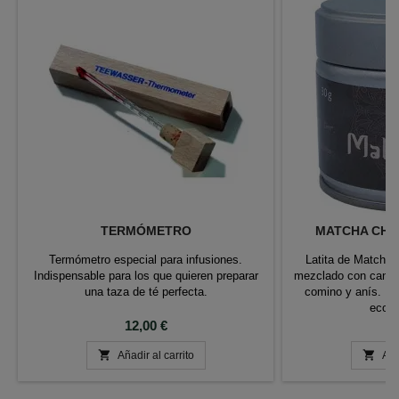
TERMÓMETRO
MATCHA CHAI
Termómetro especial para infusiones.
Latita de Matcha
Indispensable para los que quieren preparar
mezclado con canel
una taza de té perfecta.
comino y anís. Pr
ecoló
Precio
P
12,00 €
1


Añadir al carrito
Aña