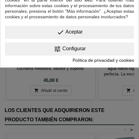
información sobre estas cookies y el procesamiento de tus datos
personales, presiona el botón "Más información". ¿Aceptas estas
cookies y el procesamiento de datos personales involucrados?
done
Aceptar
SET DE MATCHA TRADICIONAL JADE
CHASEN - ESC
tune
Configurar
PARA
Set para Matcha con cuenco de cerámica
Fabricada a mano a p
Política de privacidad y cookies
japonesa de 0,5 l. en caja de regalo. Incluye
bambú, sus 100 pu
cucharita medidora, batidor y soporte.
agua hasta logra
perfecta. La escob
Precio
muy aconsejable p
P
45,00 €
1
Matcha, y totalmen


Añadir al carrito
ceremonia 
Aña
LOS CLIENTES QUE ADQUIRIERON ESTE
PRODUCTO TAMBIÉN COMPRARON:
<
>