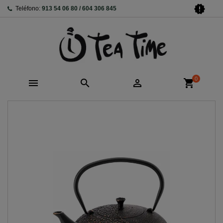
new_releases
Teléfono:
913 54 06 80 / 604 306 845
0



shopping_cart