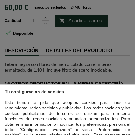
50,00 €
Impuestos incluidos
24/48 Horas

Añadir al carrito
Cantidad

Disponible
DESCRIPCIÓN
DETALLES DEL PRODUCTO
Tetera negra con flores de hierro colado con el interior
esmaltado, de 1,10 l. Incluye filtro de acero inoxidable.
16 OTROS PRODUCTOS EN LA MISMA CATEGORÍA:
Tu configuración de cookies
<
>
Esta tienda te pide que aceptes cookies para fines de
rendimiento, redes sociales y publicidad. Las redes sociales y las
cookies publicitarias de terceros se utilizan para ofrecerte
funciones de redes sociales y anuncios personalizados. Para
obtener más información o modificar tus preferencias, presiona el
botón "Configuración avanzada" o visita "Preferencias de
cookies" en la parte inferior del sitio web. Para obtener más