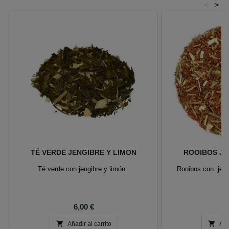
<
>
TÉ VERDE JENGIBRE Y LIMON
ROOIBOS JE
Té verde con jengibre y limón.
Rooibos con jengi
Precio
P
6,00 €
6


Añadir al carrito
Aña