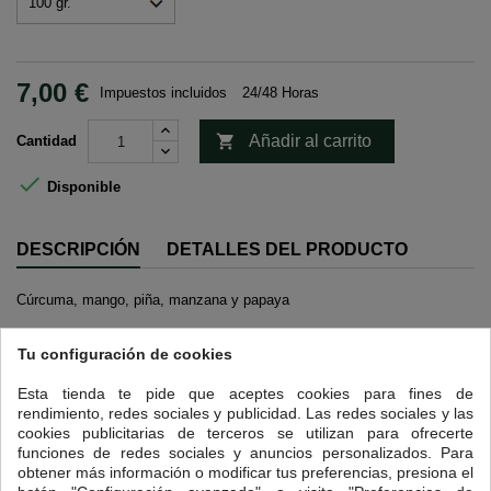
7,00 €
Impuestos incluidos
24/48 Horas

Añadir al carrito
Cantidad

Disponible
DESCRIPCIÓN
DETALLES DEL PRODUCTO
Cúrcuma, mango, piña, manzana y papaya
12 OTROS PRODUCTOS EN LA MISMA CATEGORÍA:
Tu configuración de cookies
<
>
Esta tienda te pide que aceptes cookies para fines de
rendimiento, redes sociales y publicidad. Las redes sociales y las
cookies publicitarias de terceros se utilizan para ofrecerte
funciones de redes sociales y anuncios personalizados. Para
obtener más información o modificar tus preferencias, presiona el