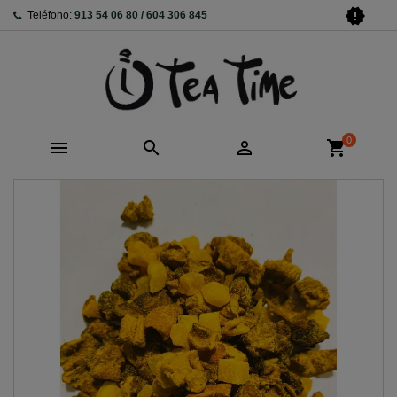
new_releases
Teléfono:
913 54 06 80 / 604 306 845
0



shopping_cart