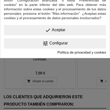
botón "Configuración avanzada" o visita "Preferencias de
cookies" en la parte inferior del sitio web. Para obtener más
información sobre estas cookies y el procesamiento de tus datos
personales, presiona el botón "Más información". ¿Aceptas estas
cookies y el procesamiento de datos personales involucrados?
done
Aceptar
tune
Configurar
CLEMENTINA
MANG
Política de privacidad y cookies
Mandarina, pera, manzana, dátiles y jengibre
Piña, mango, nara
confitado.
Precio
P
7,00 €
7


Añadir al carrito
Aña
LOS CLIENTES QUE ADQUIRIERON ESTE
PRODUCTO TAMBIÉN COMPRARON: