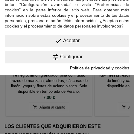
botón "Configuración avanzada" o visita "Preferencias de
cookies" en la parte inferior del sitio web. Para obtener más
información sobre estas cookies y el procesamiento de tus datos
personales, presiona el botón "Más información". ¿Aceptas estas
cookies y el procesamiento de datos personales involucrados?
done
Aceptar
tune
Configurar
LEMON VELVET
CA
Política de privacidad y cookies
Té negro, limón granulado, piña confitada,
Kiwi, fresas, esca
trozos de manzana, almendras, cáscaras de
de limón y cásc
limón, yogur y flores de aciano blanco. Solo
disponible en 
disponible en temporada de Verano.
Precio
P
7,00 €
7


Añadir al carrito
Aña
LOS CLIENTES QUE ADQUIRIERON ESTE