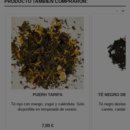
PRODUCTO TAMBIÉN COMPRARON:
<
>
PUERH TARIFA
TÉ NEGRO DEST
Té rojo con mango, yogur y caléndula. Solo
Té negro desteinad
disponible en temporada de verano.
canela, cardamo
je
Precio
P
7,00 €
7