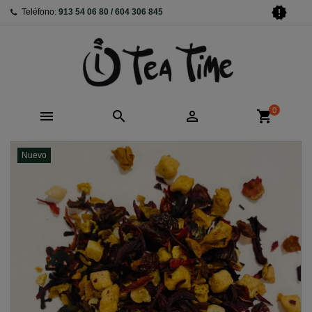
new_releases
Teléfono:
913 54 06 80 / 604 306 845
0



shopping_cart
Nuevo