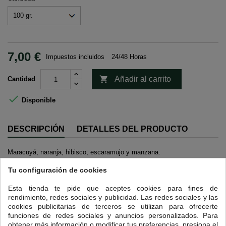
7,00 €
Impuestos incluidos
24/48 Horas

Añadir al carrito
Cantidad

Disponible
DESCRIPCIÓN
DETALLES DEL PRODUCTO
Maracuyá, naranja, hibisco, escaramujo y manzana.
Tu configuración de cookies
7 OTROS PRODUCTOS EN LA MISMA CATEGORÍA:
>
Esta tienda te pide que aceptes cookies para fines de
<
rendimiento, redes sociales y publicidad. Las redes sociales y las
cookies publicitarias de terceros se utilizan para ofrecerte
Nuevo
funciones de redes sociales y anuncios personalizados. Para
obtener más información o modificar tus preferencias, presiona el