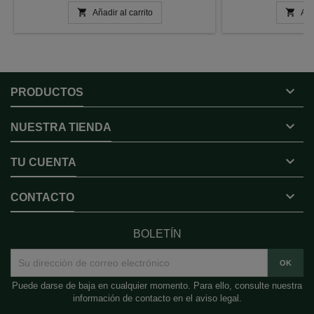


Añadir al carrito
Aña

PRODUCTOS

NUESTRA TIENDA

TU CUENTA

CONTACTO
BOLETÍN
Puede darse de baja en cualquier momento. Para ello, consulte nuestra
información de contacto en el aviso legal.