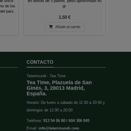
de único
en bolsas de 3 palitos. peso aproximado 40
Ace
uno de los
gr.
proporcion
del país.
un aroma
Precio
protegien
1,50 €

Añadir al carrito
CONTACTO
Teterimundi - Tea Time
Tea Time, Plazuela de San
Ginés, 3, 28013 Madrid,
España.
Horario: De lunes a sábado de 11:00 a 20:00 y
domingos de 12:00 a 20:00
Teléfono:
913 54 06 80 / 604 306 845
Email:
info@teterimundi.com