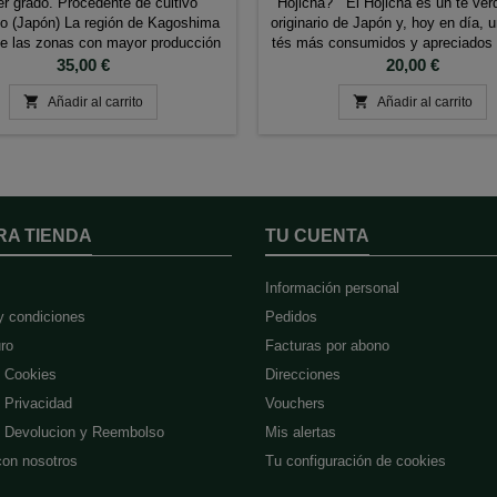
er grado. Procedente de cultivo
Hojicha? El Hojicha es un té ver
co (Japón) La región de Kagoshima
originario de Japón y, hoy en día, 
e las zonas con mayor producción
tés más consumidos y apreciados 
están entre los mejor valorados del
Precio
Precio
35,00 €
20,00 €
borado de forma tradicional a partir


as de Té Matcha de gran calidad
Añadir al carrito
Añadir al carrito
damente molidas, su color verde
intenso y luminoso se...
RA TIENDA
TU CUENTA
Información personal
y condiciones
Pedidos
ro
Facturas por abono
e Cookies
Direcciones
e Privacidad
Vouchers
de Devolucion y Reembolso
Mis alertas
con nosotros
Tu configuración de cookies