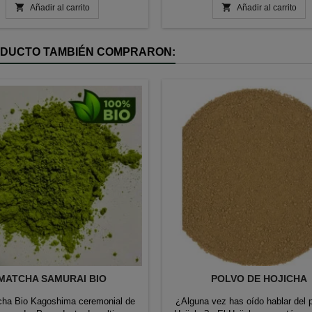


Añadir al carrito
contaminar ni dañar el medio ambi
Añadir al carrito
Utilizamos energías renovable
Dermatológicamente testados.
RODUCTO TAMBIÉN COMPRARON:
MATCHA SAMURAI BIO
POLVO DE HOJICHA
cha Bio Kagoshima ceremonial de
¿Alguna vez has oído hablar del 