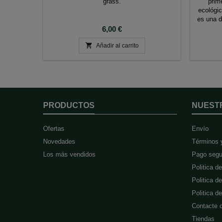
grass.
prim
ecológi
es una d
Precio
de té y 
6,00 €
país. Ela

Añadir al carrito
de hoj
delica
PRODUCTOS
NUEST
Ofertas
Envío
Novedades
Términos 
Los más vendidos
Pago segu
Politica d
Politica d
Politica 
Contacte 
Tiendas