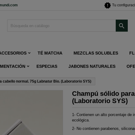
new_releases
imundi.com
Tu configurac

ACCESORIOS
TÉ MATCHA
MEZCLAS SOLUBLES
FL
IMENTACIÓN
ESPECIAS
JABONES NATURALES
OF
 cabello normal. 75g Labnatur Bio. (Laboratorio SYS)
Champú sólido para 
(Laboratorio SYS)
1- Contienen un alto porcentaje de i
ecológica.
2- No contienen parabenos, silicona