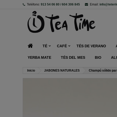
Teléfono:
913 54 06 80 / 604 306 845
Email:
info@teter
TÉ
CAFÉ
TÉS DE VERANO
YERBA MATE
TÉS DEL MES
BIO
AL
Inicio
JABONES NATURALES
Champú sólido para