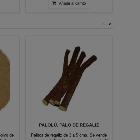

ente. 5-
Añadir al carrito
s. 6-
...
<
>
PALOLÚ. PALO DE REGALIZ
JABÓN
polvo de
Palitos de regaliz de 3 a 5 cms. Se vende
Contienen