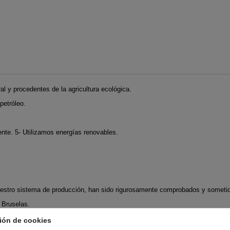
al y procedentes de la agricultura ecológica.
petróleo.
nte. 5- Utilizamos energías renovables.
nuestro sistema de producción, han sido rigurosamente comprobados y sometido
 Bruselas.
ión de cookies
RÍA: