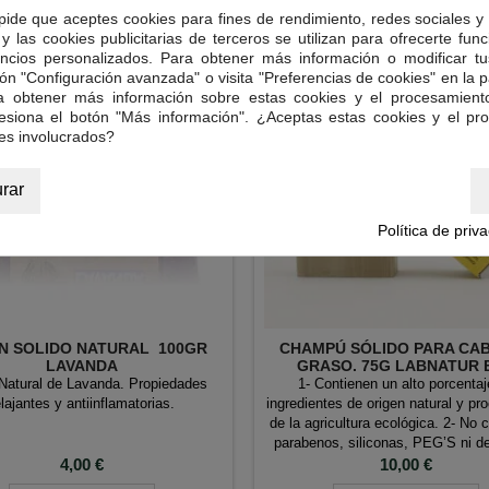
 pide que aceptes cookies para fines de rendimiento, redes sociales y 
y las cookies publicitarias de terceros se utilizan para ofrecerte fun
ncios personalizados. Para obtener más información o modificar tu
ón "Configuración avanzada" o visita "Preferencias de cookies" en la pa
ra obtener más información sobre estas cookies y el procesamient
resiona el botón "Más información". ¿Aceptas estas cookies y el pr
es involucrados?
rar
Política de priv
N SOLIDO NATURAL 100GR
CHAMPÚ SÓLIDO PARA CA
LAVANDA
GRASO. 75G LABNATUR B
(LABORATORIO SYS)
Natural de Lavanda. Propiedades
1- Contienen un alto porcentaj
elajantes y antiinflamatorias.
ingredientes de origen natural y pr
de la agricultura ecológica. 2- No 
parabenos, siliconas, PEG’S ni d
Precio
del petróleo. 3- Productos no tes
Precio
4,00 €
10,00 €
animales. 4- Han sido producid