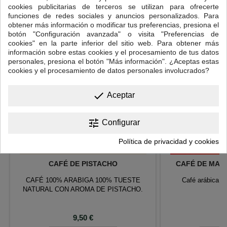
7 OTROS PRODUCTOS EN LA MISMA CATEGORÍA:
>
cookies publicitarias de terceros se utilizan para ofrecerte
funciones de redes sociales y anuncios personalizados. Para
<
obtener más información o modificar tus preferencias, presiona el
botón "Configuración avanzada" o visita "Preferencias de
cookies" en la parte inferior del sitio web. Para obtener más
información sobre estas cookies y el procesamiento de tus datos
personales, presiona el botón "Más información". ¿Aceptas estas
cookies y el procesamiento de datos personales involucrados?
done
Aceptar
tune
Configurar
Política de privacidad y cookies
CAFÉ DE PISTACHO
CAFÉ DE MARA
CAFÉ 100% ARABIGA 100% TUESTE
Café arábica 1
NATURAL CON AROMA DE PISTACHO.
Precio
P
9,50 €
9