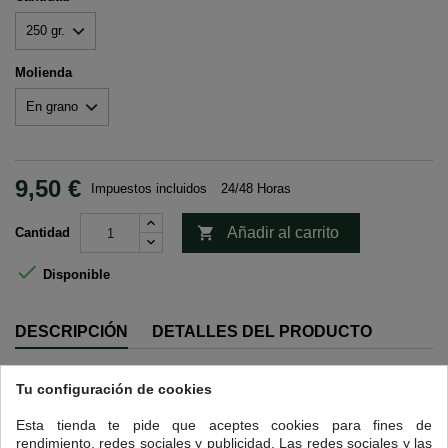
Molienda
9,50 €
Impuestos incluidos
24/48 Horas

Añadir al carrito
Cantidad

Disponible
DESCRIPCIÓN
DETALLES DEL PRODUCTO
CAFÉ 100% ARABIGA
Tu configuración de cookies
100% TUESTE NATURAL CON AROMA A CHOCOLATE
Esta tienda te pide que aceptes cookies para fines de
rendimiento, redes sociales y publicidad. Las redes sociales y las