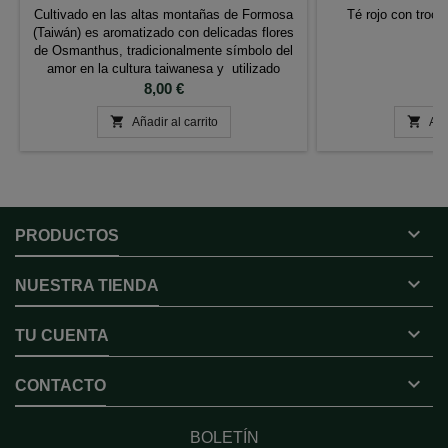
Cultivado en las altas montañas de Formosa
Té rojo con troci
(Taiwán) es aromatizado con delicadas flores
de Osmanthus, tradicionalmente símbolo del
amor en la cultura taiwanesa y utilizado
frecuentemente en las ceremonias de boda.
Precio
P
8,00 €
6


Añadir al carrito
Aña

PRODUCTOS

NUESTRA TIENDA

TU CUENTA

CONTACTO
BOLETÍN