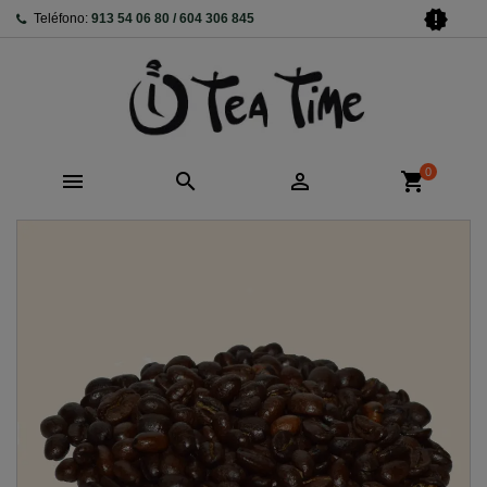
new_releases
Teléfono:
913 54 06 80 / 604 306 845
0



shopping_cart