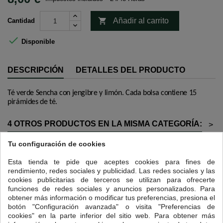

Añadir al carrito
Cantidad

Disponible
DESCRIPCIÓN
DETALLES DEL PRODUCTO
Té verde Sencha con jengibre y limón.
Cada bolsa contiene 15
pirámides de té.
4 OTROS PRODUCTOS EN LA MISMA CATEGORÍA:
>
<
Tu configuración de cookies
Esta tienda te pide que aceptes cookies para fines de
rendimiento, redes sociales y publicidad. Las redes sociales y las
cookies publicitarias de terceros se utilizan para ofrecerte
funciones de redes sociales y anuncios personalizados. Para
obtener más información o modificar tus preferencias, presiona el
botón "Configuración avanzada" o visita "Preferencias de
cookies" en la parte inferior del sitio web. Para obtener más