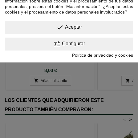
información sobre estas cookies y el procesamiento de tus datos
personales, presiona el botón "Más información". ¿Aceptas estas
cookies y el procesamiento de datos personales involucrados?
done
Aceptar
PAKISTANÍ
TÉ NEGR
tune
Configurar
Té negro, vainilla, clavo, naranja, canela,
Té negro Cey
jengibre, cardamomo y pimienta.
bergamota. Cada bol
Política de privacidad y cookies
Precio
P
8,00 €
8


Añadir al carrito
Aña
LOS CLIENTES QUE ADQUIRIERON ESTE
PRODUCTO TAMBIÉN COMPRARON:
<
>