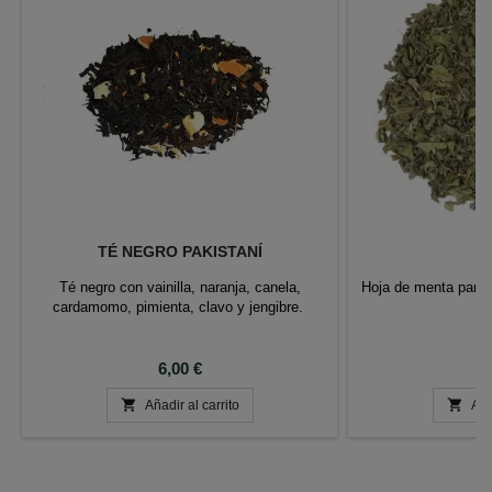
TÉ NEGRO PAKISTANÍ
M
Té negro con vainilla, naranja, canela,
Hoja de menta para 
cardamomo, pimienta, clavo y jengibre.
1
Precio
P
6,00 €
6


Añadir al carrito
Aña