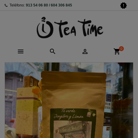
new_releases
Teléfono:
913 54 06 80 / 604 306 845
0



shopping_cart